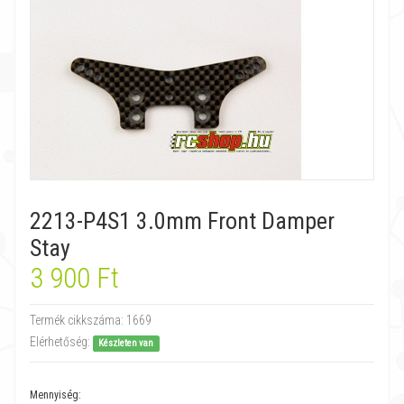
2213-P4S1 3.0mm Front Damper
Stay
3 900 Ft
Termék cikkszáma:
1669
Elérhetőség:
Készleten van
Mennyiség: