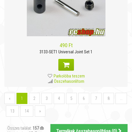
490 Ft
3133-SET1 Universal Joint Set 1
Parkolóba teszem
Összehasonlítom
«
1
2
3
4
5
6
7
8
...
13
14
»
Összes találat:
157 db
Termékek összehasonlítása (
0
)