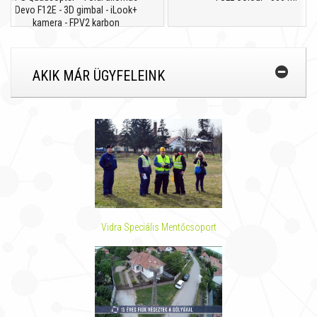
Devo F12E - 3D gimbal - iLook+
kamera - FPV2 karbon
AKIK MÁR ÜGYFELEINK
Vidra Speciális Mentőcsoport