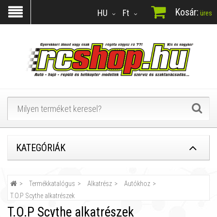
Kosár:
HU
Ft
üres
KATEGÓRIÁK
Termékkatalógus
Alkatrész
Autókhoz
T.O.P Scythe alkatrészek
T.O.P Scythe alkatrészek