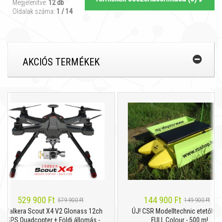
Megjelenítve:
12 db
Oldalak száma:
1 / 14
AKCIÓS TERMÉKEK
529 900 Ft
144 900 Ft
579 900 Ft
149 900 Ft
lkera Scout X4 V2 Glonass 12ch
ÚJ! CSR Modelltechnic etetőhajó -
PS Quadcopter + Földi állomás -
FULL Colour - 500 m!