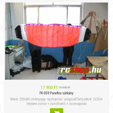
17 900 Ft
19 900 Ft
FK-059 Paraflex sárkány
Méret: 200x80 cmAnyaga: ripstopVáz: üvegszálTartozékok: 2x30m
terylene zsinór + zsinórtartó + csomagolás