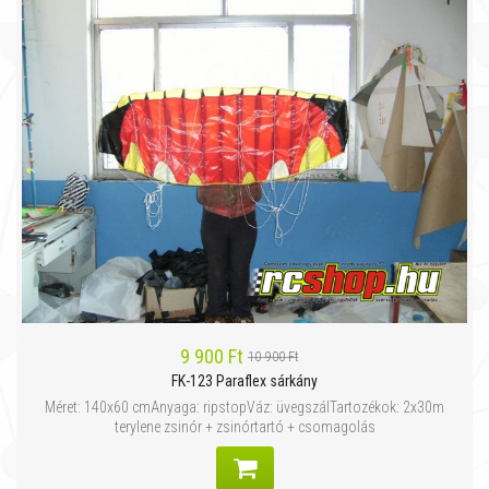
9 900 Ft
10 900 Ft
FK-123 Paraflex sárkány
Méret: 140x60 cmAnyaga: ripstopVáz: üvegszálTartozékok: 2x30m
terylene zsinór + zsinórtartó + csomagolás