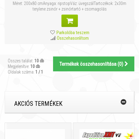
Méret: 200x80 cmAnyaga: ripstopVáz: üvegszálTartozékok: 2x30m
terylene zsinór + zsinórtartó + csomagolás
Parkolóba teszem
Összehasonlítom
Összes találat:
10 db
Termékek összehasonlítása (
0
)
Megjelenítve:
10 db
Oldalak száma:
1 / 1
AKCIÓS TERMÉKEK