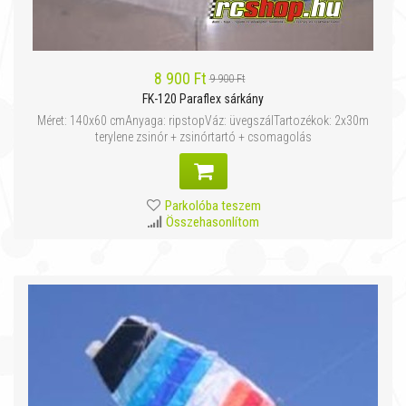
8 900 Ft
9 900 Ft
FK-120 Paraflex sárkány
Méret: 140x60 cmAnyaga: ripstopVáz: üvegszálTartozékok: 2x30m
terylene zsinór + zsinórtartó + csomagolás
Parkolóba teszem
Összehasonlítom