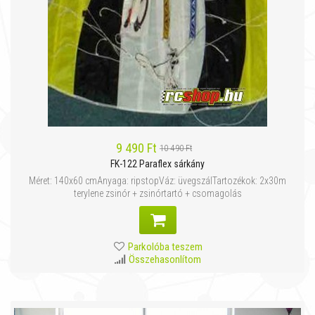
9 490 Ft
10 490 Ft
FK-122 Paraflex sárkány
Méret: 140x60 cmAnyaga: ripstopVáz: üvegszálTartozékok: 2x30m
terylene zsinór + zsinórtartó + csomagolás
Parkolóba teszem
Összehasonlítom