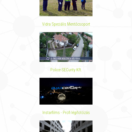
Vidra Speciális Mentőcsoport
Police-SECurity Kft.
Instarfilms - Profi légifotózás