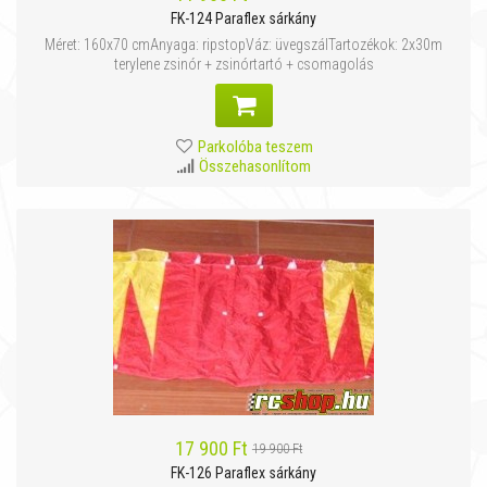
FK-124 Paraflex sárkány
Méret: 160x70 cmAnyaga: ripstopVáz: üvegszálTartozékok: 2x30m
terylene zsinór + zsinórtartó + csomagolás
Parkolóba teszem
Összehasonlítom
17 900 Ft
19 900 Ft
FK-126 Paraflex sárkány