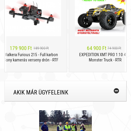
179 900 Ft
64 900 Ft
189 900 Ft
74 900 Ft
kera Furious 215 - Full karbon
EXPEDITION XMT PRO 1:10 4WD
y kamerás verseny drón - RTF
Monster Truck - RTR
AKIK MÁR ÜGYFELEINK