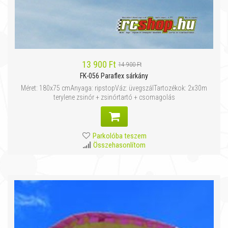
13 900 Ft
14 900 Ft
FK-056 Paraflex sárkány
Méret: 180x75 cmAnyaga: ripstopVáz: üvegszálTartozékok: 2x30m
terylene zsinór + zsinórtartó + csomagolás
Parkolóba teszem
Összehasonlítom