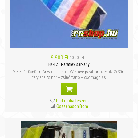
9 900 Ft
10 900 Ft
FK-121 Paraflex sárkány
Méret: 140x60 cmAnyaga: ripstopVáz: üvegszálTartozékok: 2x30m
terylene zsinór + zsinórtartó + csomagolás
Parkolóba teszem
Összehasonlítom