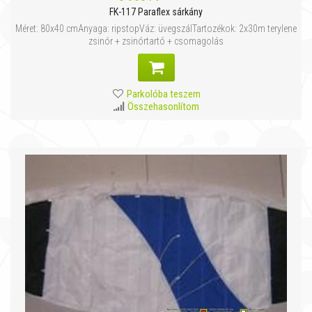
FK-117 Paraflex sárkány
Méret: 80x40 cmAnyaga: ripstopVáz: üvegszálTartozékok: 2x30m terylene
zsinór + zsinórtartó + csomagolás
Parkolóba teszem
Összehasonlítom