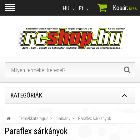
Kosár:
HU
Ft
üres
KATEGÓRIÁK
Termékkatalógus
Sárkány
Paraflex sárkányok
Paraflex sárkányok