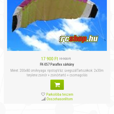
17 900 Ft
19 900 Ft
FK-057 Paraflex sárkány
Méret: 200x80 cmAnyaga: ripstopVáz: üvegszálTartozékok: 2x30m
terylene zsinór + zsinórtartó + csomagolás
Parkolóba teszem
Összehasonlítom