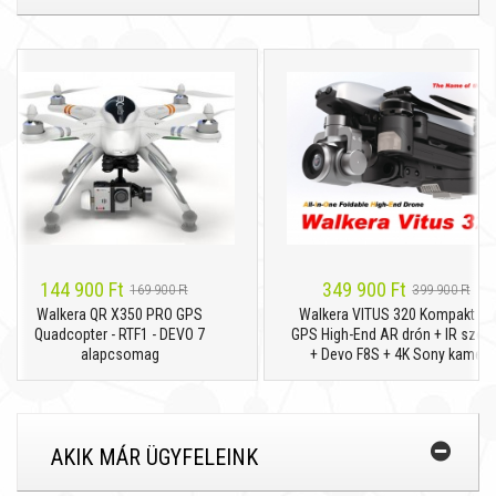
144 900 Ft
349 900 Ft
169 900 Ft
399 900 Ft
Walkera QR X350 PRO GPS
Walkera VITUS 320 Kompakt dual
Quadcopter - RTF1 - DEVO 7
GPS High-End AR drón + IR szenzo
alapcsomag
+ Devo F8S + 4K Sony kamera
AKIK MÁR ÜGYFELEINK