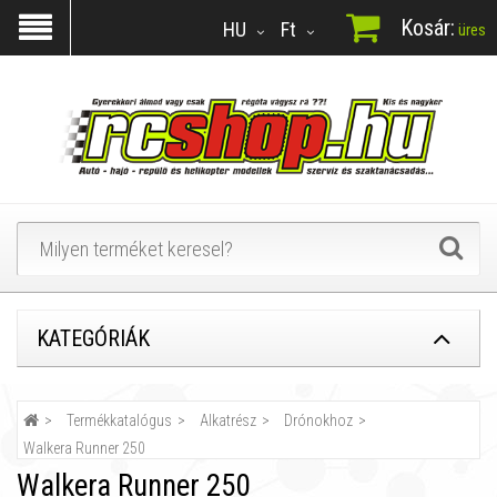
Kosár:
HU
Ft
üres
KATEGÓRIÁK
Termékkatalógus
Alkatrész
Drónokhoz
Walkera Runner 250
Walkera Runner 250