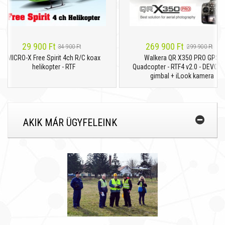
29 900 Ft
269 900 Ft
34 900 Ft
299 900 Ft
MICRO-X Free Spirit 4ch R/C koax
Walkera QR X350 PRO GPS
helikopter - RTF
Quadcopter - RTF4 v2.0 - DEVO F7 
gimbal + iLook kamera
AKIK MÁR ÜGYFELEINK