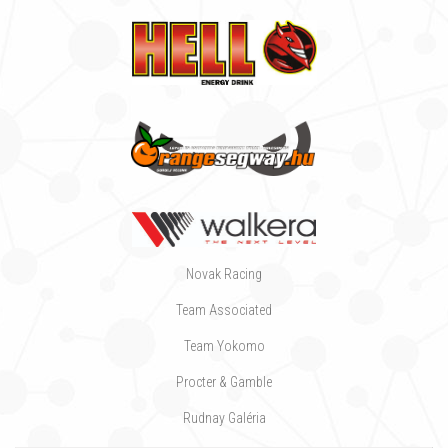
Novak Racing
Team Associated
Team Yokomo
Procter & Gamble
Rudnay Galéria