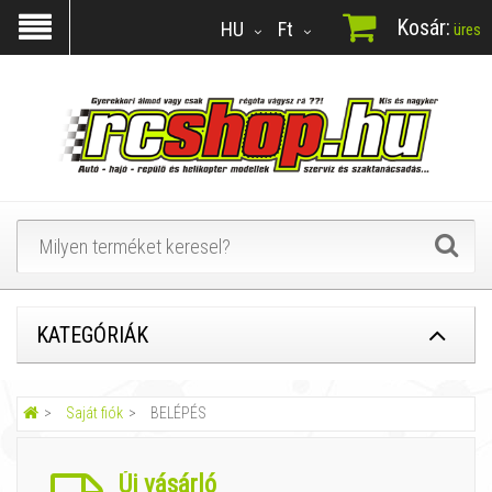
Kosár:
HU
Ft
üres
KATEGÓRIÁK
Saját fiók
BELÉPÉS
Új vásárló