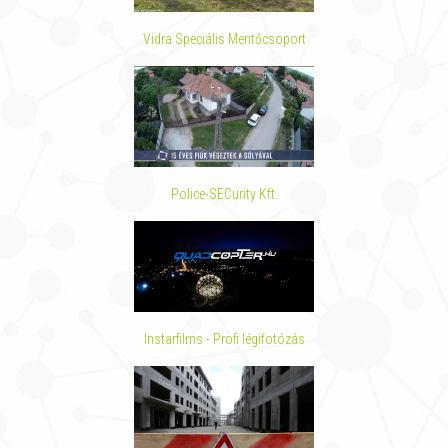
Vidra Speciális Mentőcsoport
Police-SECurity Kft.
Instarfilms - Profi légifotózás