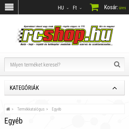
Kosár:
HU
Ft
üres
KATEGÓRIÁK
Termékkatalógus
Egyéb
Egyéb