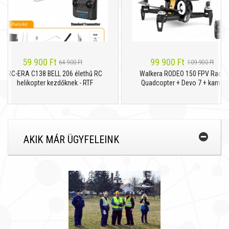
59 900 Ft
99 900 Ft
64 900 Ft
109 900 Ft
RC-ERA C138 BELL 206 élethű RC
Walkera RODEO 150 FPV Racing
helikopter kezdőknek - RTF
Quadcopter + Devo 7 + kamera
AKIK MÁR ÜGYFELEINK