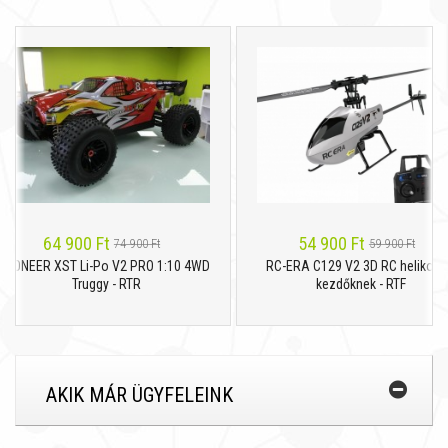
64 900 Ft
54 900 Ft
74 900 Ft
59 900 Ft
IONEER XST Li-Po V2 PRO 1:10 4WD
RC-ERA C129 V2 3D RC helikopter
Truggy - RTR
kezdőknek - RTF
AKIK MÁR ÜGYFELEINK