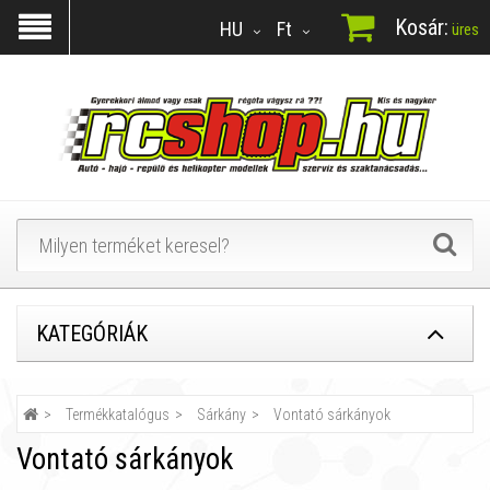
Kosár:
HU
Ft
üres
KATEGÓRIÁK
Termékkatalógus
Sárkány
Vontató sárkányok
Vontató sárkányok