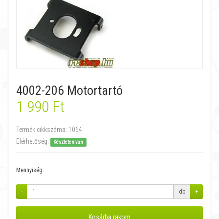
4002-206 Motortartó
1 990 Ft
Termék cikkszáma:
1064
Elérhetőség:
Készleten van
Mennyiség:
-
db
+
Kosárba rakom