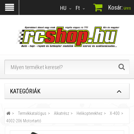
Kosár:
HU
Ft
üres
KATEGÓRIÁK
Termékkatalógus
Alkatrész
Helikopterekhez
X-400
4002-206 Motortartó