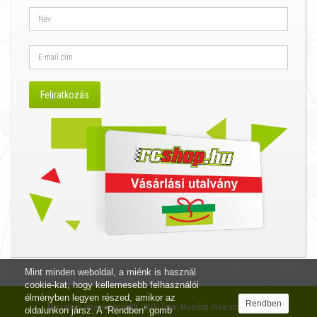
Mint minden weboldal, a miénk is használ
cookie-kat, hogy kellemesebb felhasználói
élményben legyen részed, amikor az
Rendben
Megatech International Kft. 3300 Eger, Madách Imre utca 12. I/4.
oldalunkon jársz. A “Rendben” gomb