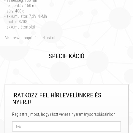
- szélesség: 130 mm
- tengelytáv: 150 mm
- súly: 400 g
- akkumulátor: 7,2V Ni-Mh
- motor: 370S
- akkumulátortöltő
Alkatrész utánpótlás biztosított!
SPECIFIKÁCIÓ
IRATKOZZ FEL HÍRLEVELÜNKRE ÉS
NYERJ!
Regisztrálj most, hogy részt vehess nyereménysorsolásainkon!