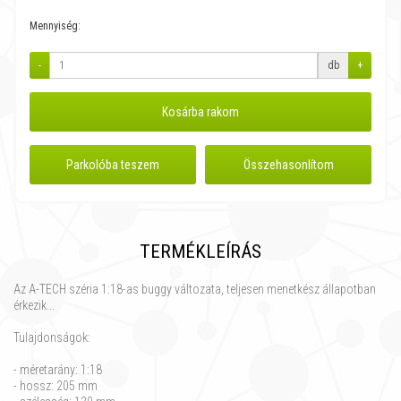
Mennyiség:
-
db
+
Kosárba rakom
Parkolóba teszem
Összehasonlítom
TERMÉKLEÍRÁS
Az A-TECH széria 1:18-as buggy változata, teljesen menetkész állapotban
érkezik...
Tulajdonságok:
- méretarány: 1:18
- hossz: 205 mm