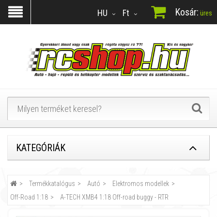
Kosár:
HU
Ft
üres
KATEGÓRIÁK
Termékkatalógus
Autó
Elektromos modellek
Off-Road 1:18
A-TECH XMB4 1:18 Off-road buggy - RTR