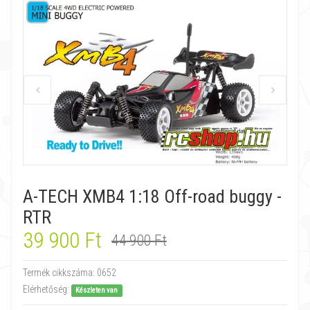
A-TECH XMB4 1:18 Off-road buggy -
RTR
39 900 Ft
44 900 Ft
Termék cikkszáma:
0652
Elérhetőség:
Készleten van