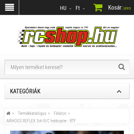
Kosár:
HU
Ft
üres
KATEGÓRIÁK
Termékkatalógus
Féláron
AIRHOGS REFLEX 3ch R/C helikopter - RTF