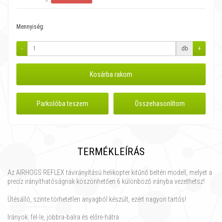
Mennyiség:
-
db
+
Kosárba rakom
Parkolóba teszem
Összehasonlítom
TERMÉKLEÍRÁS
Az AIRHOGS REFLEX távirányítású helikopter kitűnő beltéri modell, melyet a
precíz irányíthatóságnak köszönhetően 6 különböző irányba vezethetsz!
Ütésálló, szinte törhetetlen anyagból készült, ezért nagyon tartós!
Irányok: fel-le, jobbra-balra és előre-hátra