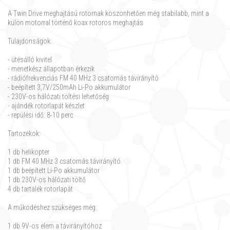
A Twin Drive meghajtású rotornak köszönhetően még stabilabb, mint a
külön motorral történő koax rotoros meghajtás
Tulajdonságok:
- ütésálló kivitel
- menetkész állapotban érkezik
- rádiófrekvenciás FM 40 MHz 3 csatornás távirányító
- beépített 3,7V/250mAh Li-Po akkumulátor
- 230V-os hálózati töltési lehetőség
- ajándék rotorlapát készlet
- repülési idő: 8-10 perc
Tartozékok:
1 db helikopter
1 db FM 40 MHz 3 csatornás távirányító
1 db beépített Li-Po akkumulátor
1 db 230V-os hálózati töltő
4 db tartalék rotorlapát
A működéshez szükséges még:
1 db 9V-os elem a távirányítóhoz