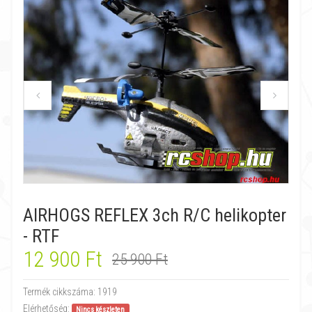
AIRHOGS REFLEX 3ch R/C helikopter
- RTF
12 900 Ft
25 900 Ft
Termék cikkszáma:
1919
Elérhetőség:
Nincs készleten