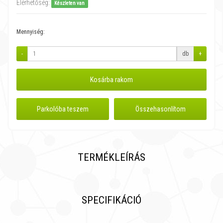
Elérhetőség:
Készleten van
Mennyiség:
-
db
+
Kosárba rakom
Parkolóba teszem
Összehasonlítom
TERMÉKLEÍRÁS
SPECIFIKÁCIÓ