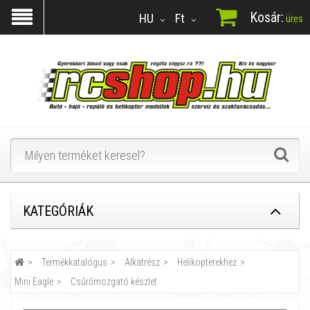
Kosár:
HU
Ft
üres
KATEGÓRIÁK
Termékkatalógus
Alkatrész
Helikopterekhez
Mini Eagle
Csűrőmozgató készlet