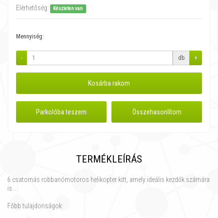
Elérhetőség:
Készleten van
Mennyiség:
-
db
+
Kosárba rakom
Parkolóba teszem
Összehasonlítom
TERMÉKLEÍRÁS
6 csatornás robbanómotoros helikopter kitt, amely ideális kezdők számára
is...
Főbb tulajdonságok: