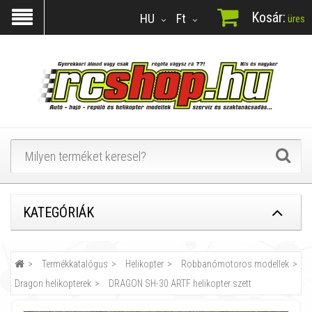
Kosár:
HU
Ft
üres
KATEGÓRIÁK
Termékkatalógus
Helikopter
Robbanómotoros modellek
Dragon helikopterek
DRAGON SH-30 ARTF helikopter szett