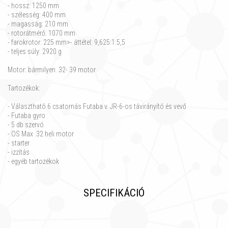
- hossz: 1250 mm
- szélesség: 400 mm
- magasság: 210 mm
- rotorátmérő: 1070 mm
- farokrotor: 225 mm>- áttétel: 9,625:1:5,5
- teljes súly: 2920 g
Motor: bármilyen .32-.39 motor
Tartozékok:
- Választható 6 csatornás Futaba v. JR-6-os távirányító és vevő
- Futaba gyro
- 5 db szervó
- OS Max .32 heli motor
- starter
- izzítás
- egyéb tartozékok
SPECIFIKÁCIÓ