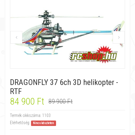
DRAGONFLY 37 6ch 3D helikopter -
RTF
84 900 Ft
89 900 Ft
Termék cikkszáma:
1103
Elérhetőség:
Nincs készleten