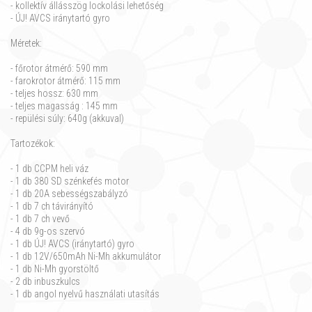
- kollektív állásszög lockolási lehetőség
- ÚJ! AVCS iránytartó gyro
Méretek:
- főrotor átmérő: 590 mm
- farokrotor átmérő: 115 mm
- teljes hossz: 630 mm
- teljes magasság : 145 mm
- repülési súly: 640g (akkuval)
Tartozékok:
- 1 db CCPM heli váz
- 1 db 380 SD szénkefés motor
- 1 db 20A sebességszabályzó
- 1 db 7 ch távirányító
- 1 db 7 ch vevő
- 4 db 9g-os szervó
- 1 db ÚJ! AVCS (iránytartó) gyro
- 1 db 12V/650mAh Ni-Mh akkumulátor
- 1 db Ni-Mh gyorstöltő
- 2 db inbuszkulcs
- 1 db angol nyelvű használati utasítás