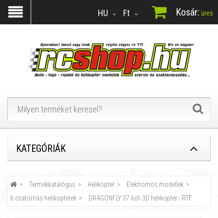
Kosár:
HU
Ft
üres
KATEGÓRIÁK
Termékkatalógus
Helikopter
Elektromos modellek
6 csatornás helikopterek
DRAGONFLY 37 6ch 3D helikopter - RTF