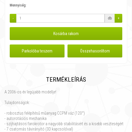
Mennyiség:
-
db
+
Kosárba rakom
Parkolóba teszem
Összehasonlítom
TERMÉKLEÍRÁS
A 2006-os év legújabb modellje!
Tulajdonságok:
- robosztus felépítésű műanyag CCPM váz (120°)
- autorotációs mechanika
- szíjhajtásos farokrotor a nagyobb stabilitásért és a kisebb veszteségért
- 7 csatornás távirányító (3D kapcsolóval)