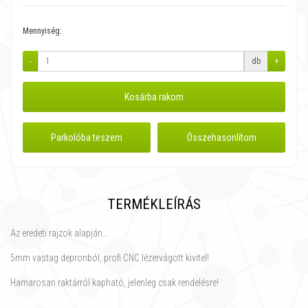
Mennyiség:
-
db
+
Kosárba rakom
Parkolóba teszem
Összehasonlítom
TERMÉKLEÍRÁS
Az eredeti rajzok alapján...
5mm vastag depronból, profi CNC lézervágott kivitel!
Hamarosan raktárról kapható, jelenleg csak rendelésre!