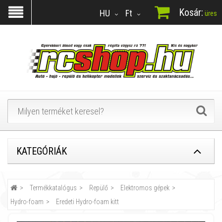
Kosár:
HU
Ft
üres
KATEGÓRIÁK
Termékkatalógus
Repülő
Elektromos gépek
Hydro-foam
Eredeti Hydro-foam kitt