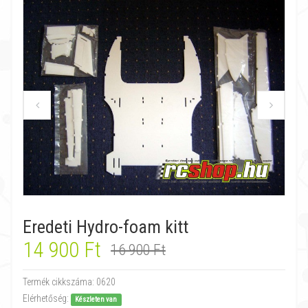
Eredeti Hydro-foam kitt
14 900 Ft
16 900 Ft
Termék cikkszáma:
0620
Elérhetőség:
Készleten van