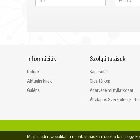
Információk
Szolgáltatások
Rólunk
Kapcsolat
Aktuális hírek
Oldaltérkép
Galéria
Adatvédelmi nyilatkozat
Általános Szerződési Felté
Mint minden weboldal, a miénk is használ cookie-kat, hogy k