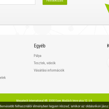
Egyéb
K
Pálya
Tesztek, videók
Vásárlási információk
telek
Megatech International Kft. 3300 Eger, Madách Imre utca 12. I/4.
Távirányítású modellek kis- és nagykereskedelme - Minden jog fenntartva © 2005
ellemesebb felhasználói élményben legyen részed, amikor az oldalunkon jár