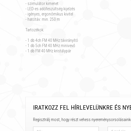
- szimulátor kimenet
- LED-es adófeszültség kijelzés
- igényes, ergonómikus kivitel
- hatótáv: min. 250 m
Tartozékok:
- 1 db 4ch FM 40 MHz távirányító
- 1 db 5ch FM 40 MHz minivevő
- 1 db FM 40 MHz kristálypár
IRATKOZZ FEL HÍRLEVELÜNKRE ÉS NY
Regisztrálj most, hogy részt vehess nyereménysorsolásaink