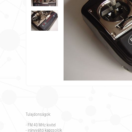
Tulajdonságok:
- FM 40 MHz kivitel
- irányváltó kapcsolók