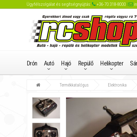
Ügyfélszolgálat és segítségnyújtás:
+36-70 318-8000
|
i
Drón
Autó
Hajó
Repülő
Helikopter
Sá
Termékkatalógus
Elektronika