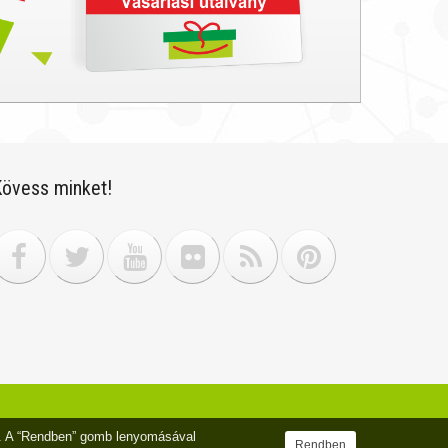
övess minket!
sz. A “Rendben” gomb lenyomásával
Rendben