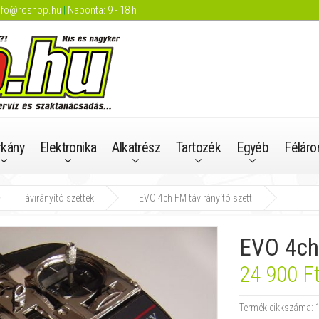
nfo@rcshop.hu
|
Naponta: 9 - 18 h
rkány
Elektronika
Alkatrész
Tartozék
Egyéb
Féláro
Távirányító szettek
EVO 4ch FM távirányító szett
EVO 4ch 
24 900 F
Termék cikkszáma: