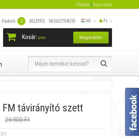
Főoldal
Kapcsolat
HU
Ft
Parkoló
0
BELÉPÉS
REGISZTRÁCIÓ
Kosár:
Megrendelés
üres
n
FM távirányító szett
t
26 900 Ft
1311