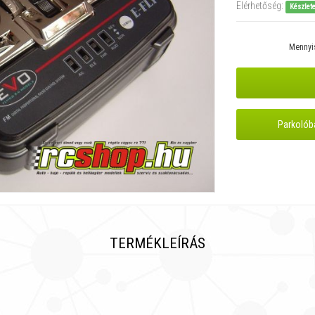
Elérhetőség:
Készlet
Mennyi
Parkolób
TERMÉKLEÍRÁS