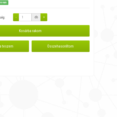
en van
-
db
+
ség:
Kosárba rakom
a teszem
Összehasonlítom