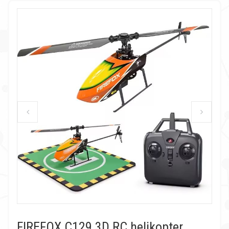
FIREFOX C129 3D RC helikopter