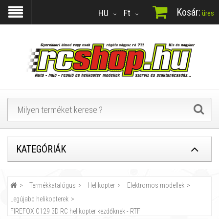
Kosár:
HU
Ft
üres
KATEGÓRIÁK
Termékkatalógus
Helikopter
Elektromos modellek
Legújabb helikopterek
FIREFOX C129 3D RC helikopter kezdőknek - RTF