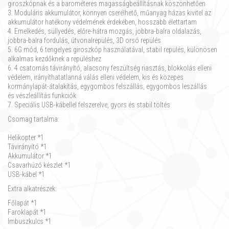
giroszkópnak és a barométeres magasságbeállításnak köszönhetően
3. Moduláris akkumulátor, könnyen cserélhető, műanyag házas kivitel az
akkumulátor hatékony védelmének érdekében, hosszabb élettartam
4. Emelkedés, süllyedés, előre-hátra mozgás, jobbra-balra oldalazás,
jobbra-balra fordulás, útvonalrepülés, 3D orsó repülés
5. 6G mód, 6 tengelyes giroszkóp használatával, stabil repülés, különösen
alkalmas kezdőknek a repüléshez
6. 4 csatornás távirányító, alacsony feszültség riasztás, blokkolás elleni
védelem, irányíthatatlanná válás elleni védelem, kis és közepes
kormánylapát-átalakítás, egygombos felszállás, egygombos leszállás
és vészleállítás funkciók
7. Speciális USB-kábellel felszerelve, gyors és stabil töltés
Csomag tartalma:
Helikopter *1
Távirányító *1
Akkumulátor *1
Csavarhúzó készlet *1
USB-kábel *1
Extra alkatrészek:
Főlapát *1
Faroklapát *1
Imbuszkulcs *1