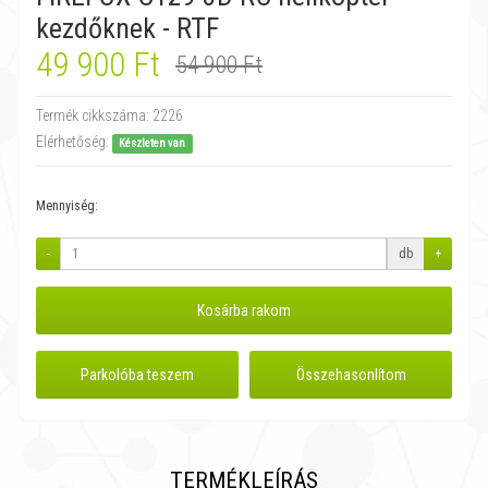
kezdőknek - RTF
49 900 Ft
54 900 Ft
Termék cikkszáma:
2226
Elérhetőség:
Készleten van
Mennyiség:
-
db
+
Kosárba rakom
Parkolóba teszem
Összehasonlítom
TERMÉKLEÍRÁS