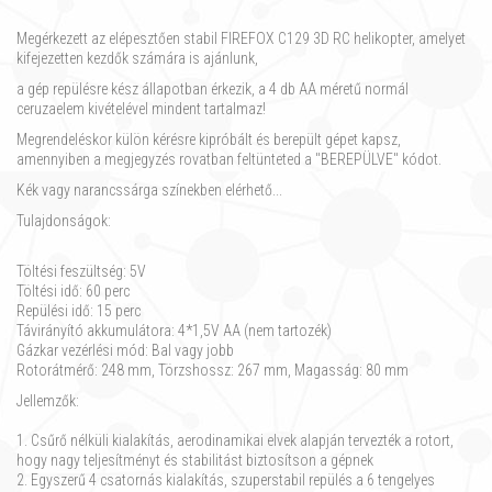
Megérkezett az elépesztően stabil FIREFOX C129 3D RC helikopter, amelyet
kifejezetten kezdők számára is ajánlunk,
a gép repülésre kész állapotban érkezik, a 4 db AA méretű normál
ceruzaelem kivételével mindent tartalmaz!
Megrendeléskor külön kérésre kipróbált és berepült gépet kapsz,
amennyiben a megjegyzés rovatban feltünteted a "BEREPÜLVE" kódot.
Kék vagy narancssárga színekben elérhető...
Tulajdonságok:
Töltési feszültség: 5V
Töltési idő: 60 perc
Repülési idő: 15 perc
Távirányító akkumulátora: 4*1,5V AA (nem tartozék)
Gázkar vezérlési mód: Bal vagy jobb
Rotorátmérő: 248 mm, Törzshossz: 267 mm, Magasság: 80 mm
Jellemzők:
1. Csűrő nélküli kialakítás, aerodinamikai elvek alapján tervezték a rotort,
hogy nagy teljesítményt és stabilitást biztosítson a gépnek
2. Egyszerű 4 csatornás kialakítás, szuperstabil repülés a 6 tengelyes