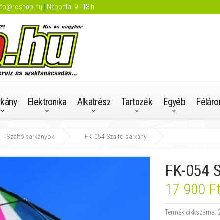
nfo@rcshop.hu
|
Naponta: 9 - 18 h
rkány
Elektronika
Alkatrész
Tartozék
Egyéb
Féláro
Szaltó sárkányok
FK-054 Szaltó sárkány
FK-054 S
17 900 F
Termék cikkszáma: