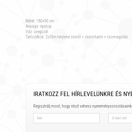
Méret: 180x90 cm
Anyaga: ripstop
Váz: üvegszál
Tartozékok: 2x30m terylene zsinór + zsinórtartó + csomagolás
IRATKOZZ FEL HÍRLEVELÜNKRE ÉS NY
Regisztrálj most, hogy részt vehess nyereménysorsolásaink