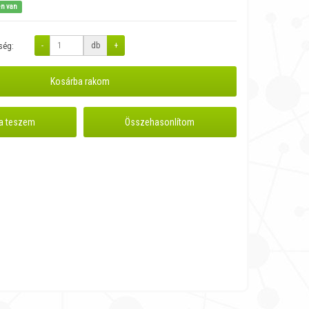
en van
-
db
+
ség:
Kosárba rakom
a teszem
Összehasonlítom