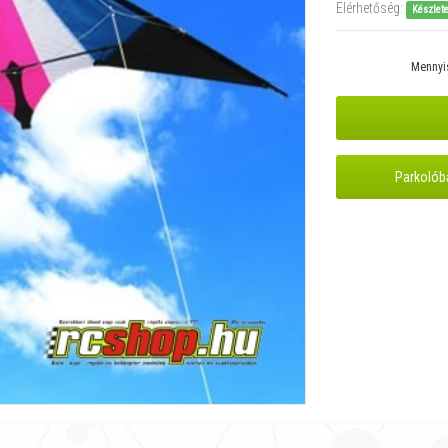
Elérhetőség:
Készlet
Mennyi
Parkolób