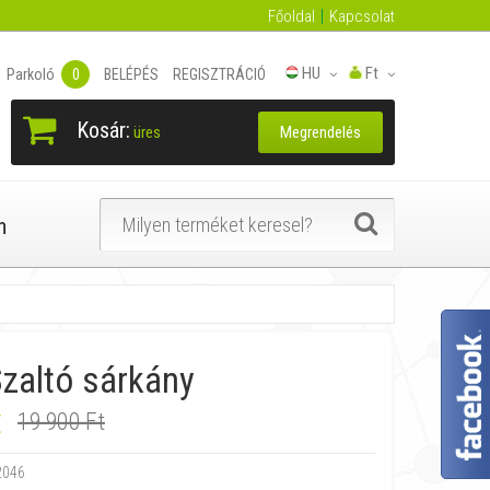
Főoldal
Kapcsolat
HU
Ft
Parkoló
0
BELÉPÉS
REGISZTRÁCIÓ
Kosár:
Megrendelés
üres
n
zaltó sárkány
t
19 900 Ft
2046