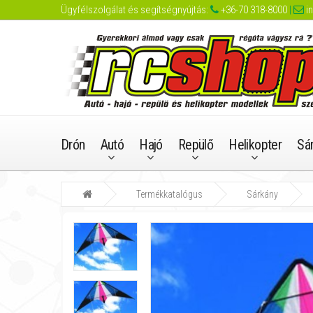
Ügyfélszolgálat és segítségnyújtás:
+36-70 318-8000
|
i
Drón
Autó
Hajó
Repülő
Helikopter
Sá
Termékkatalógus
Sárkány