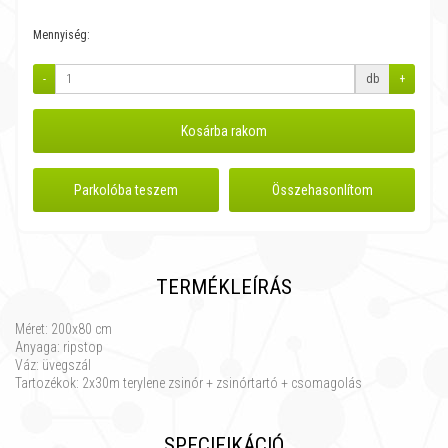
Mennyiség:
-
db
+
Kosárba rakom
Parkolóba teszem
Összehasonlítom
TERMÉKLEÍRÁS
Méret: 200x80 cm
Anyaga: ripstop
Váz: üvegszál
Tartozékok: 2x30m terylene zsinór + zsinórtartó + csomagolás
SPECIFIKÁCIÓ