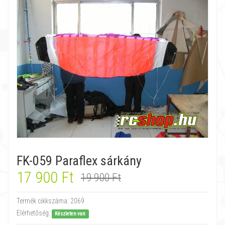
FK-059 Paraflex sárkány
17 900 Ft
19 900 Ft
Termék cikkszáma:
2069
Elérhetőség:
Készleten van