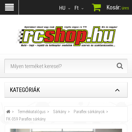
Kosár:
HU
Ft
üres
KATEGÓRIÁK
Termékkatalógus
Sárkány
Paraflex sárkányok
FK-059 Paraflex sárkány