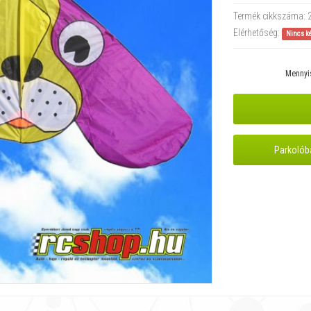
Termék cikkszáma:
Elérhetőség:
Nincs k
Mennyi
Parkolób