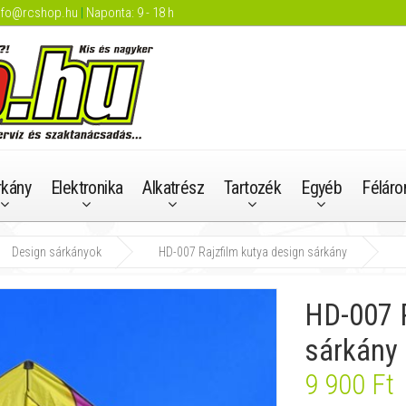
nfo@rcshop.hu
|
Naponta: 9 - 18 h
rkány
Elektronika
Alkatrész
Tartozék
Egyéb
Féláro
Design sárkányok
HD-007 Rajzfilm kutya design sárkány
HD-007 R
sárkány
9 900 Ft