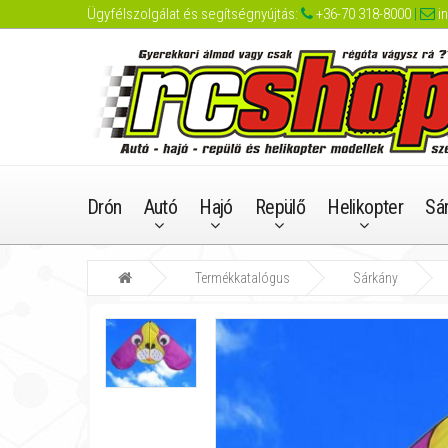
Ügyfélszolgálat és segítségnyújtás:
+36-70 318-8000
|
i
Drón
Autó
Hajó
Repülő
Helikopter
Sá
Termékkatalógus
Sárkány