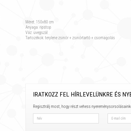
Méret: 150x80 cm
Anyaga: ripstop
Váz: üvegszál
Tartozékok: terylene zsinór + zsinórtartó + csomagolás
IRATKOZZ FEL HÍRLEVELÜNKRE ÉS NY
Regisztrálj most, hogy részt vehess nyereménysorsolásaink