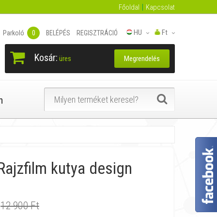
Főoldal
Kapcsolat
HU
Ft
Parkoló
0
BELÉPÉS
REGISZTRÁCIÓ
Kosár:
Megrendelés
üres
n
ajzfilm kutya design
12 900 Ft