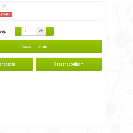
2021
észleten
-
db
+
ség:
Kosárba rakom
a teszem
Összehasonlítom