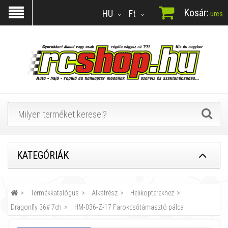
Kosár:
HU
Ft
üres
KATEGÓRIÁK
Termékkatalógus
Alkatrész
Helikopterekhez
Dragonfly 36# 7ch
HM-036-Z-17 Farokcsőtámasztó pálca