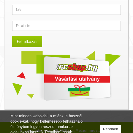
Mint minden weboldal, a miénk is használ
cookie-kat, hogy kellemesebb felhasználói
élményben legyen részed, amikor az
Rendben
Megatech International Kft. 3300 Eger, Madách Imre utca 12. I/4.
oldalunkon jársz. A “Rendben” gomb