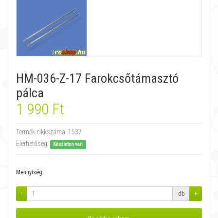
HM-036-Z-17 Farokcsőtámasztó
pálca
1 990 Ft
Termék cikkszáma:
1537
Elérhetőség:
Készleten van
Mennyiség:
-
db
+