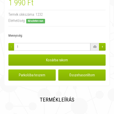
1 990 Ft
Termék cikkszáma:
1232
Elérhetőség:
Készleten van
Mennyiség:
-
db
+
Kosárba rakom
Parkolóba teszem
Összehasonlítom
TERMÉKLEÍRÁS