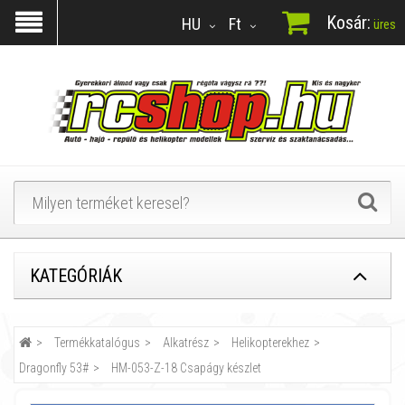
Kosár:
HU
Ft
üres
KATEGÓRIÁK
Termékkatalógus
Alkatrész
Helikopterekhez
Dragonfly 53#
HM-053-Z-18 Csapágy készlet