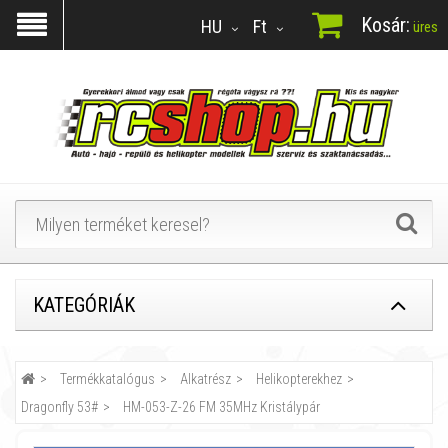
Kosár:
HU
Ft
üres
KATEGÓRIÁK
Termékkatalógus
Alkatrész
Helikopterekhez
Dragonfly 53#
HM-053-Z-26 FM 35MHz Kristálypár