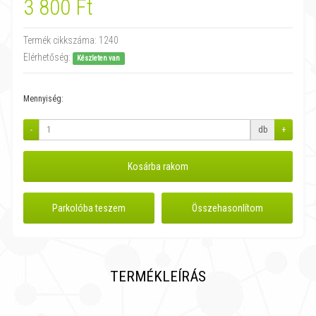
3 800 Ft
Termék cikkszáma:
1240
Elérhetőség:
Készleten van
Mennyiség:
-
db
+
Kosárba rakom
Parkolóba teszem
Összehasonlítom
TERMÉKLEÍRÁS