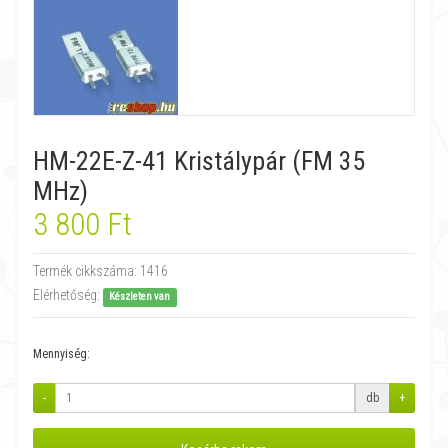
HM-22E-Z-41 Kristálypár (FM 35
MHz)
3 800 Ft
Termék cikkszáma:
1416
Elérhetőség:
Készleten van
Mennyiség:
-
db
+