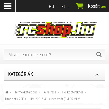
Kosár:
HU
Ft
üres
KATEGÓRIÁK
Termékkatalógus
Alkatrész
Helikopterekhez
Dragonfly 22E
HM-22E-Z-41 Kristálypár (FM 35 MHz)