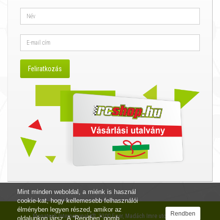
Mint minden weboldal, a miénk is használ
cookie-kat, hogy kellemesebb felhasználói
élményben legyen részed, amikor az
Rendben
Megatech International Kft. 3300 Eger, Madách Imre utca 12. I/4.
oldalunkon jársz. A “Rendben” gomb