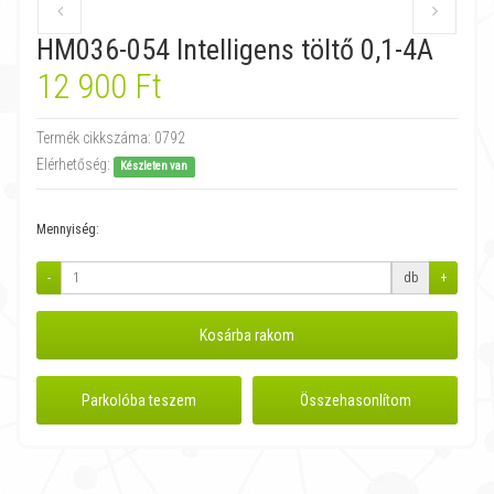
HM036-054 Intelligens töltő 0,1-4A
12 900 Ft
Termék cikkszáma:
0792
Elérhetőség:
Készleten van
Mennyiség:
-
db
+
Kosárba rakom
Parkolóba teszem
Összehasonlítom