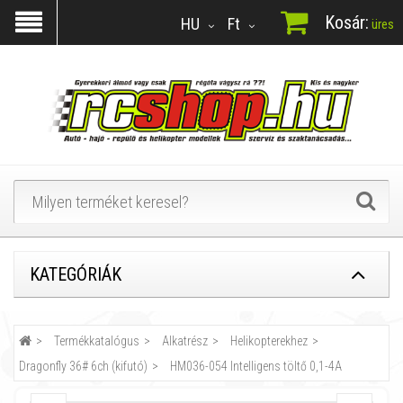
Kosár:
HU
Ft
üres
KATEGÓRIÁK
Termékkatalógus
Alkatrész
Helikopterekhez
Dragonfly 36# 6ch (kifutó)
HM036-054 Intelligens töltő 0,1-4A