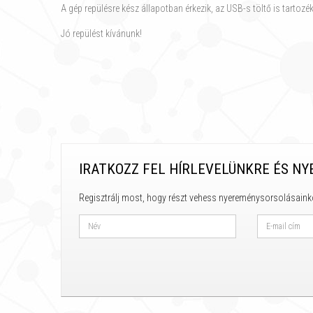
A gép repülésre kész állapotban érkezik, az USB-s töltő is tartozék
Jó repülést kívánunk!
IRATKOZZ FEL HÍRLEVELÜNKRE ÉS NY
Regisztrálj most, hogy részt vehess nyereménysorsolásaink