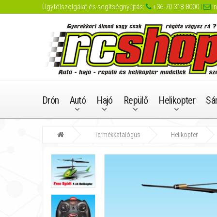
Ügyfélszolgálat és segítségnyújtás:
+36-70 318-8000
|
i
Drón
Autó
Hajó
Repülő
Helikopter
Sá
Termékkatalógus
Helikopter