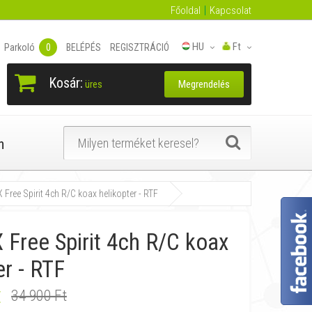
Főoldal
Kapcsolat
HU
Ft
Parkoló
0
BELÉPÉS
REGISZTRÁCIÓ
Kosár:
Megrendelés
üres
n
Free Spirit 4ch R/C koax helikopter - RTF
Free Spirit 4ch R/C koax
er - RTF
t
34 900 Ft