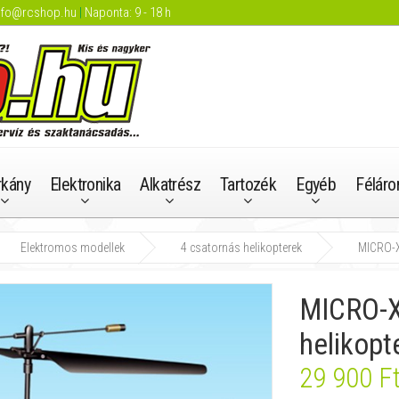
nfo@rcshop.hu
|
Naponta: 9 - 18 h
rkány
Elektronika
Alkatrész
Tartozék
Egyéb
Féláro
Elektromos modellek
4 csatornás helikopterek
MICRO-X 
MICRO-X 
helikopt
29 900 F