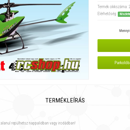
Termék cikkszáma:
Elérhetőség:
Készlet
Mennyi
Parkolób
TERMÉKLEÍRÁS
rtalanul repülhetsz nappalidban vagy irodádban!