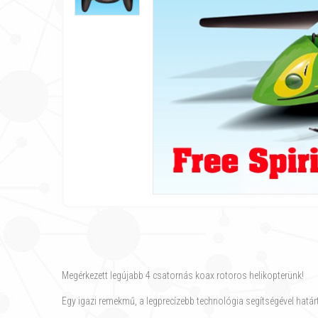
Megérkezett legújabb 4 csatornás koax rotoros helikopterünk!
Egy igazi remekmű, a legprecízebb technológia segítségével hatá