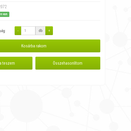
2072
en van
-
db
+
ség:
Kosárba rakom
a teszem
Összehasonlítom