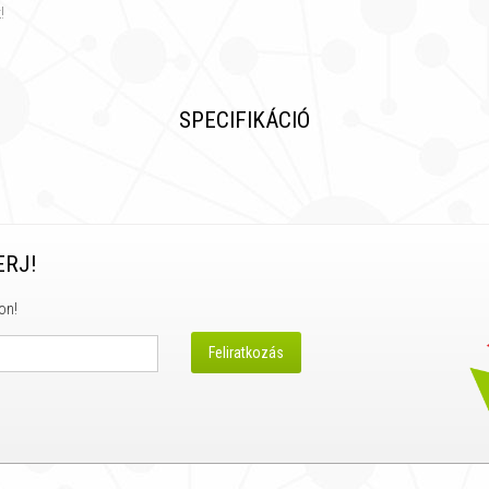
!
SPECIFIKÁCIÓ
ERJ!
on!