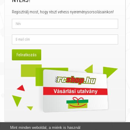
NYERJ!
Regisztrálj most, hogy részt vehess nyereménysorsolásainkon!
Mint minden weboldal, a miénk is használ