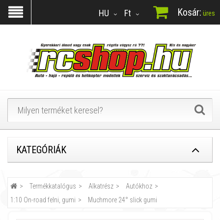
Kosár:
HU
Ft
üres
KATEGÓRIÁK
Termékkatalógus
Alkatrész
Autókhoz
1:10 On-road felni, gumi
Muchmore 24° slick gumi