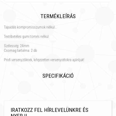
TERMÉKLEÍRÁS
Tapadás kompromisszumok nélkül...
Textilbetétes gumi tömés nélkül
Szélesség: 24mm
Csomag tartalma: 2 db
Profi versenyzőknek, kifejezetten versenycélokra ajánljuk!
SPECIFIKÁCIÓ
IRATKOZZ FEL HÍRLEVELÜNKRE ÉS