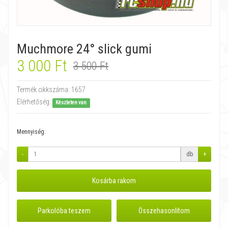
Muchmore 24° slick gumi
3 000 Ft
3 500 Ft
Termék cikkszáma:
1657
Elérhetőség:
Készleten van
Mennyiség:
-
db
+
Kosárba rakom
Parkolóba teszem
Összehasonlítom