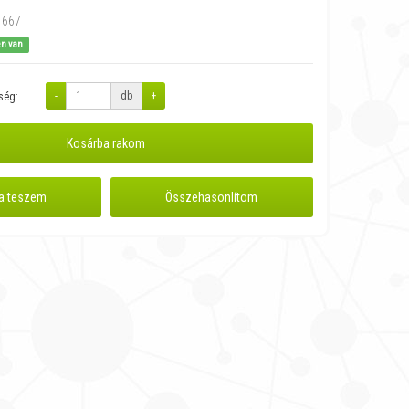
1667
en van
-
db
+
ség:
Kosárba rakom
a teszem
Összehasonlítom