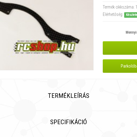
Termék cikkszáma:
Elérhetőség:
Készlet
Mennyi
Parkolób
TERMÉKLEÍRÁS
SPECIFIKÁCIÓ