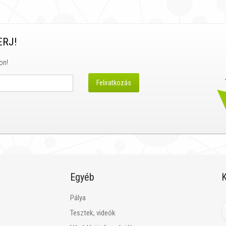
ERJ!
on!
Egyéb
K
Pálya
Tesztek, videók