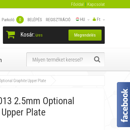
Főoldal
Kapcsolat
HU
Ft
Parkoló
0
BELÉPÉS
REGISZTRÁCIÓ
Kosár:
Megrendelés
üres
n
ional Graphite Upper Plate
13 2.5mm Optional
 Upper Plate