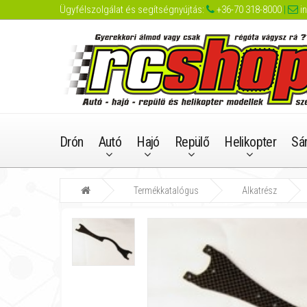
Ügyfélszolgálat és segítségnyújtás:
+36-70 318-8000
|
i
Drón
Autó
Hajó
Repülő
Helikopter
Sá
Termékkatalógus
Alkatrész