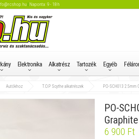
nfo@rcshop.hu
|
Naponta: 9 - 18 h
rkány
Elektronika
Alkatrész
Tartozék
Egyéb
Féláro
Autókhoz
T.O.P Scythe alkatrészek
PO-SCH013 2.5mm Opt
PO-SCH0
Graphite
6 900 Ft