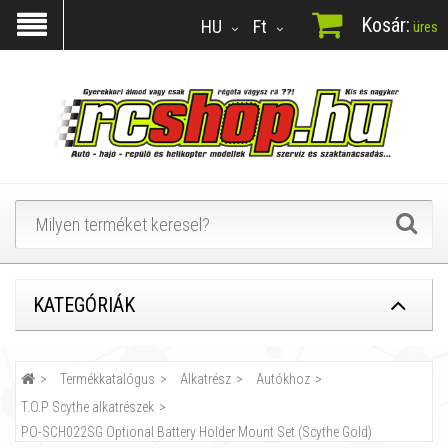
Kosár:
HU
Ft
üres
KATEGÓRIÁK
Termékkatalógus
Alkatrész
Autókhoz
T.O.P Scythe alkatrészek
PO-SCH022SG Optional Battery Holder Mount Set (Scythe Gold)