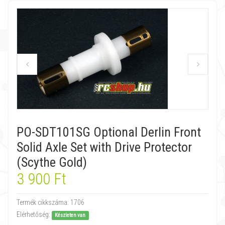
PO-SDT101SG Optional Derlin Front
Solid Axle Set with Drive Protector
(Scythe Gold)
3 900 Ft
Termék cikkszáma:
1706
Elérhetőség:
Készleten van