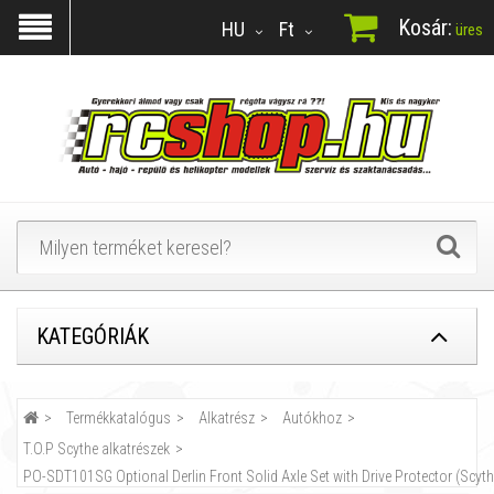
Kosár:
HU
Ft
üres
KATEGÓRIÁK
Termékkatalógus
Alkatrész
Autókhoz
T.O.P Scythe alkatrészek
PO-SDT101SG Optional Derlin Front Solid Axle Set with Drive Protector (Scyth