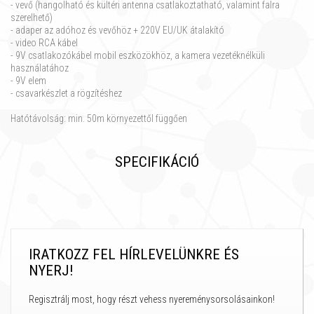
- vevő (hangolható és kültéri antenna csatlakoztatható, valamint falra
szerelhető)
- adaper az adóhoz és vevőhöz + 220V EU/UK átalakító
- video RCA kábel
- 9V csatlakozókábel mobil eszközökhöz, a kamera vezetéknélküli
használatához
- 9V elem
- csavarkészlet a rögzítéshez
Hatótávolság: min. 50m környezettől függően
SPECIFIKÁCIÓ
IRATKOZZ FEL HÍRLEVELÜNKRE ÉS
NYERJ!
Regisztrálj most, hogy részt vehess nyereménysorsolásainkon!