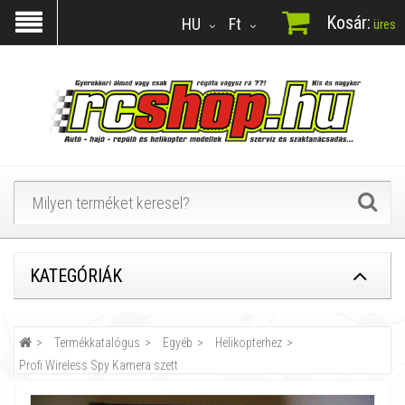
Kosár:
HU
Ft
üres
KATEGÓRIÁK
Termékkatalógus
Egyéb
Helikopterhez
Profi Wireless Spy Kamera szett