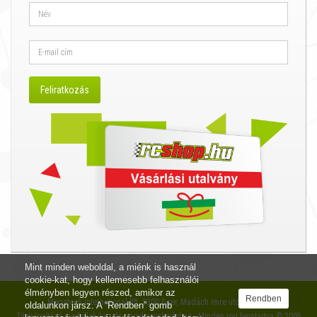
Mint minden weboldal, a miénk is használ
cookie-kat, hogy kellemesebb felhasználói
élményben legyen részed, amikor az
Rendben
Megatech International Kft. 3300 Eger, Madách Imre utca 12. I/4.
oldalunkon jársz. A “Rendben” gomb
Távirányítású modellek kis- és nagykereskedelme - Minden jog fenntartva © 2005