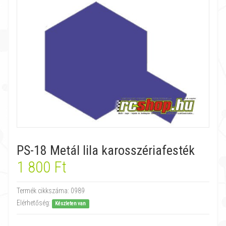
PS-18 Metál lila karosszériafesték
1 800 Ft
Termék cikkszáma:
0989
Elérhetőség:
Készleten van