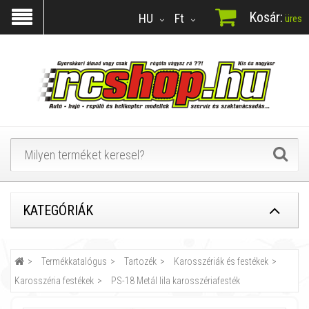
Kosár:
HU
Ft
üres
KATEGÓRIÁK
Termékkatalógus
Tartozék
Karosszériák és festékek
Karosszéria festékek
PS-18 Metál lila karosszériafesték