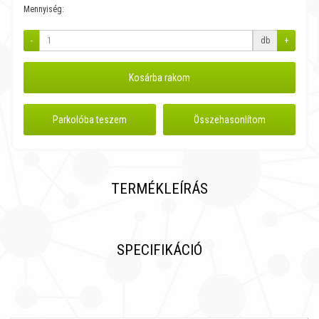
Mennyiség:
-
db
+
Kosárba rakom
Parkolóba teszem
Összehasonlítom
TERMÉKLEÍRÁS
SPECIFIKÁCIÓ