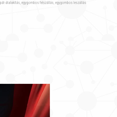
ylapát-átalakítás, egygombos felszállás, egygombos leszállás