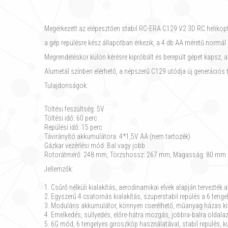
Megérkezett az elépesztően stabil RC-ERA C129 V2 3D RC helikopte
a gép repülésre kész állapotban érkezik, a 4 db AA méretű normál 
Megrendeléskor külön kérésre kipróbált és berepült gépet kapsz
Alumetál színben elérhető, a népszerű C129 utódja új generációs tá
Tulajdonságok:
Töltési feszültség: 5V
Töltési idő: 60 perc
Repülési idő: 15 perc
Távirányító akkumulátora: 4*1,5V AA (nem tartozék)
Gázkar vezérlési mód: Bal vagy jobb
Rotorátmérő: 248 mm, Törzshossz: 267 mm, Magasság: 80 mm
Jellemzők:
1. Csűrő nélküli kialakítás, aerodinamikai elvek alapján tervezték 
2. Egyszerű 4 csatornás kialakítás, szuperstabil repülés a 6 t
3. Moduláris akkumulátor, könnyen cserélhető, műanyag házas ki
4. Emelkedés, süllyedés, előre-hátra mozgás, jobbra-balra oldalaz
5. 6G mód, 6 tengelyes giroszkóp használatával, stabil repülés,