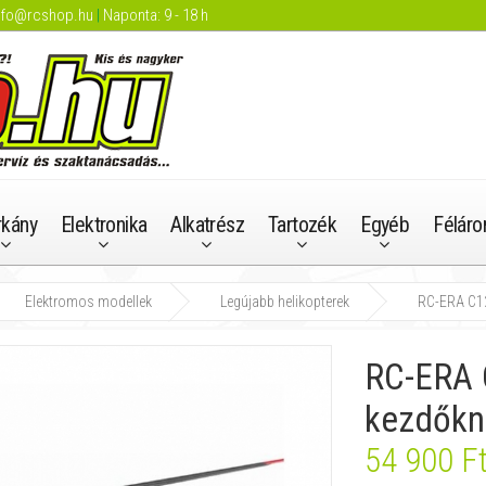
nfo@rcshop.hu
|
Naponta: 9 - 18 h
rkány
Elektronika
Alkatrész
Tartozék
Egyéb
Féláro
Elektromos modellek
Legújabb helikopterek
RC-ERA C12
RC-ERA 
kezdőkn
54 900 F