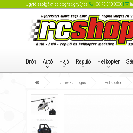
Ügyfélszolgálat és segítségnyújtás:
+36-70 318-8000
|
i
Drón
Autó
Hajó
Repülő
Helikopter
Sá
Termékkatalógus
Helikopter