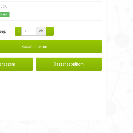
2225
en van
-
db
+
ség:
Kosárba rakom
a teszem
Összehasonlítom