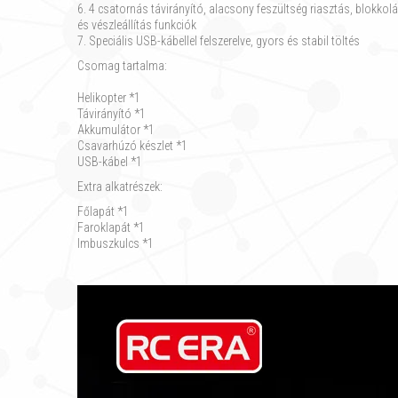
6. 4 csatornás távirányító, alacsony feszültség riasztás, blokko
és vészleállítás funkciók
7. Speciális USB-kábellel felszerelve, gyors és stabil töltés
Csomag tartalma:
Helikopter *1
Távirányító *1
Akkumulátor *1
Csavarhúzó készlet *1
USB-kábel *1
Extra alkatrészek:
Főlapát *1
Faroklapát *1
Imbuszkulcs *1