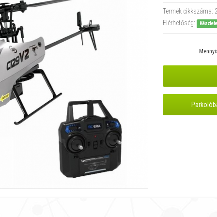
Termék cikkszáma:
Elérhetőség:
Készlet
Mennyi
Parkolób