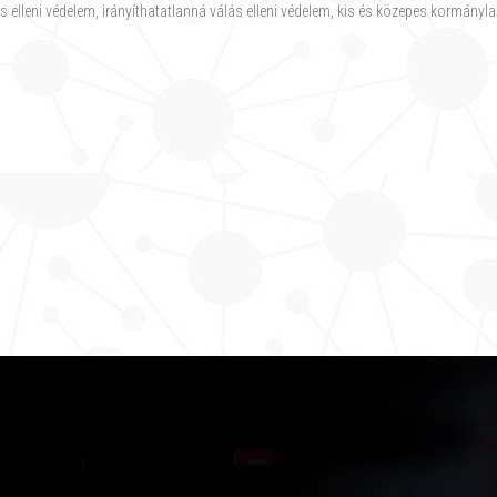
lás elleni védelem, irányíthatatlanná válás elleni védelem, kis és közepes kormán