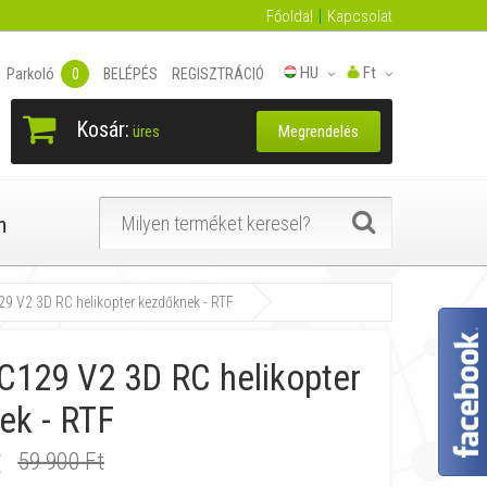
Főoldal
Kapcsolat
HU
Ft
Parkoló
0
BELÉPÉS
REGISZTRÁCIÓ
Kosár:
Megrendelés
üres
n
9 V2 3D RC helikopter kezdőknek - RTF
C129 V2 3D RC helikopter
ek - RTF
t
59 900 Ft