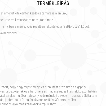
TERMÉKLEÍRÁS
r, amelyet kifejezetten kezdők számára is ajánlunk,
ceruzaelem kivételével mindent tartalmaz!
, amennyiben a megjegyzés rovatban feltünteted a "BEREPÜLVE" kódot.
virányítóval...
a rotort, hogy nagy teljesítményt és stabilitást biztosítson a gépnek
engelyes giroszkópnak és a barométeres magasságbeállításnak köszönhetően
vitel az akkumulátor hatékony védelmének érdekében, hosszabb élettartam
ás, jobbra-balra fordulás, útvonalrepülés, 3D orsó repülés
 különösen alkalmas kezdőknek a repüléshez