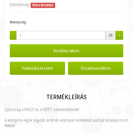
Elérhetőség:
Nincs készleten
Mennyiség:
-
db
+
Kosárba rakom
Parkolóba teszem
Összehasonlítom
TERMÉKLEÍRÁS
Újdonság a RALLY és a DRIFT szerelmeseinek!
A kategória egyik legjobb ár/érték aránnyal rendelkező autóját kínáljuk most
Neked!