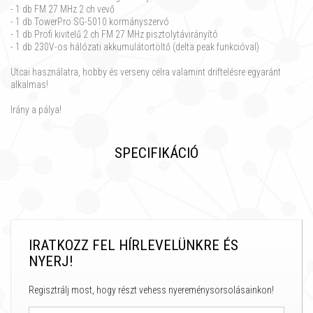
- 1 db FM 27 MHz 2 ch vevő
- 1 db TowerPro SG-5010 kormányszervó
- 1 db Profi kivitelű 2 ch FM 27 MHz pisztolytávirányító
- 1 db 230V-os hálózati akkumulátortöltő (delta peak funkcióval)
Utcai használatra, hobby és verseny célra valamint driftelésre egyaránt
alkalmas!
Irány a pálya!
SPECIFIKÁCIÓ
IRATKOZZ FEL HÍRLEVELÜNKRE ÉS
NYERJ!
Regisztrálj most, hogy részt vehess nyereménysorsolásainkon!