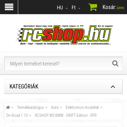
Kosár:
HU
Ft
üres
KATEGÓRIÁK
Termékkatalógus
Autó
Elektromos modellek
On-Road 1:10
RCSHOP M3 BMW - DRIFT Edition - RTR