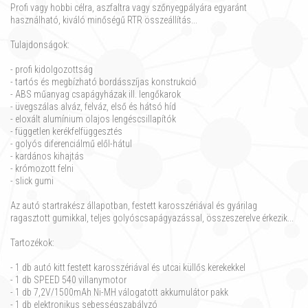
Profi vagy hobbi célra, aszfaltra vagy szőnyegpályára egyaránt
használható, kiváló minőségű RTR összeállítás...
Tulajdonságok:
- profi kidolgozottság
- tartós és megbízható bordásszíjas konstrukció
- ABS műanyag csapágyházak ill. lengőkarok
- üvegszálas alváz, felváz, első és hátsó híd
- eloxált alumínium olajos lengéscsillapítók
- független kerékfelfüggesztés
- golyós diferenciálmű elől-hátul
- kardános kihajtás
- krómozott felni
- slick gumi
Az autó startrakész állapotban, festett karosszériával és gyárilag
ragasztott gumikkal, teljes golyóscsapágyazással, összeszerelve érkezik...
Tartozékok:
- 1 db autó kitt festett karosszériával és utcai küllős kerekekkel
- 1 db SPEED 540 villanymotor
- 1 db
7,2V/1500mAh Ni-MH válogatott akkumulátor pa
k
k
- 1 db elektronikus sebességszabályzó