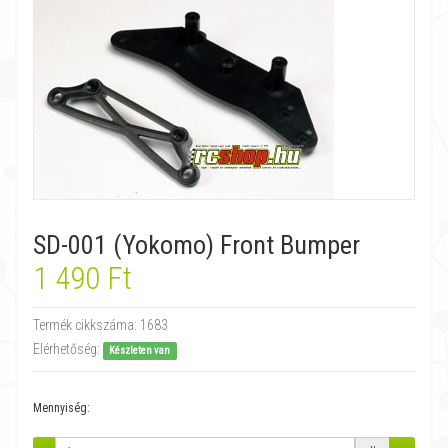
SD-001 (Yokomo) Front Bumper
1 490 Ft
Termék cikkszáma:
1683
Elérhetőség:
Készleten van
Mennyiség: