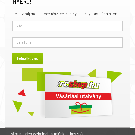
NYERJ!
Regisztrálj most, hogy részt vehess nyereménysorsolásainkon!
Mint minden weboldal, a miénk is használ