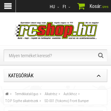
Kosár:
HU
Ft
üres
KATEGÓRIÁK
Termékkatalógus
Alkatrész
Autókhoz
T.O.P Scythe alkatrészek
SD-001 (Yokomo) Front Bumper