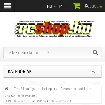
Kosár:
HU
Ft
üres
KATEGÓRIÁK
Termékkatalógus
Helikopter
Elektromos modellek
3 csatornás helikopterek
SONIC Blue 3ch CNC Alu R/C helikopter + Gyro - RTF