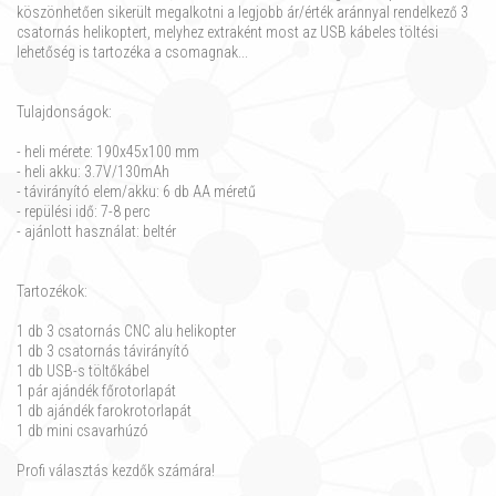
köszönhetően sikerült megalkotni a legjobb ár/érték aránnyal rendelkező 3
csatornás helikoptert, melyhez extraként most az USB kábeles töltési
lehetőség is tartozéka a csomagnak...
Tulajdonságok:
- heli mérete: 190x45x100 mm
- heli akku: 3.7V/130mAh
- távirányító elem/akku: 6 db AA méretű
- repülési idő: 7-8 perc
- ajánlott használat: beltér
Tartozékok:
1 db 3 csatornás CNC alu helikopter
1 db 3 csatornás távirányító
1 db USB-s töltőkábel
1 pár ajándék főrotorlapát
1 db ajándék farokrotorlapát
1 db mini csavarhúzó
Profi választás kezdők számára!