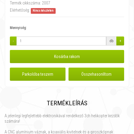
Termék cikkszáma:
2007
Elérhetőség:
Nincs készleten
Mennyiség:
-
db
+
Kosárba rakom
Parkolóba teszem
Összehasonlítom
TERMÉKLEÍRÁS
A jelenlegi legfejlettebb elektronikával rendelkező 3ch helikopter kezdők
számára!
A CNC alumínium váznak, a koaxiális kivitelnek és a giroszkópnak