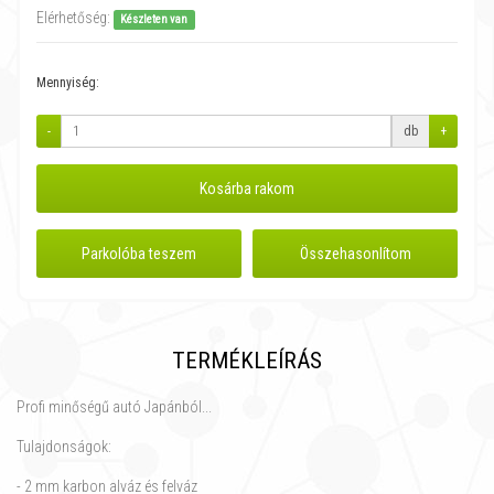
Elérhetőség:
Készleten van
Mennyiség:
-
db
+
Kosárba rakom
Parkolóba teszem
Összehasonlítom
TERMÉKLEÍRÁS
Profi minőségű autó Japánból...
Tulajdonságok:
- 2 mm karbon alváz és felváz