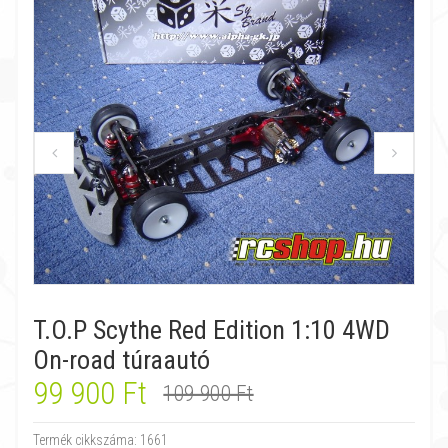
T.O.P Scythe Red Edition 1:10 4WD
On-road túraautó
99 900 Ft
109 900 Ft
Termék cikkszáma:
1661