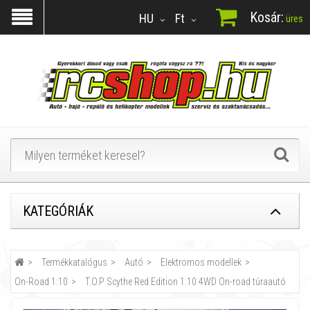
Kosár:
HU
Ft
üres
KATEGÓRIÁK
Termékkatalógus
Autó
Elektromos modellek
On-Road 1:10
T.O.P Scythe Red Edition 1:10 4WD On-road túraautó