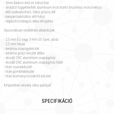
- 3mm karbon első és hátsó híd
- alváztól függetlenített alumínium motortartó brushless motorokhoz
- elől szabadonfutó, hátul golyós difi
- kanyarstabilizátor elől-hátul
- ragasztószalagos akku lefogatás
Opcionálisan rendelhető alkatrészek:
- 2,5 mm EU vagy 3 mm US Spec. alváz
- 2,5 mm felváz
- kerámia csapágykészlet
- kerámia golyó készlet difibe
- eloxált CNC alumínium csapágyház
- eloxált CNC alumínium csapágyház fedél
- titán csavarkészlet
- titán gömbfejkészlet
- titán kormányösszekötő készlet
Kifejezetten verseny célra ajánljuk!
SPECIFIKÁCIÓ