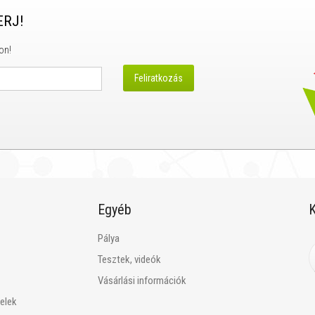
ERJ!
on!
Egyéb
K
Pálya
Tesztek, videók
Vásárlási információk
telek