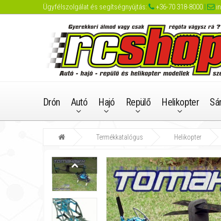
Ügyfélszolgálat és segítségnyújtás:
+36-70 318-8000
|
i
Drón
Autó
Hajó
Repülő
Helikopter
Sá
Termékkatalógus
Helikopter