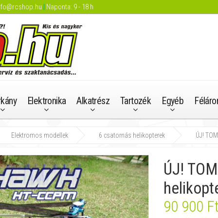
nfo@rcshop.hu
|
Naponta: 9 - 18 h
rkány
Elektronika
Alkatrész
Tartozék
Egyéb
Féláro
Elektromos modellek
6 csatornás helikopterek
ÚJ! TOM
ÚJ! TO
helikopt
90 900 F