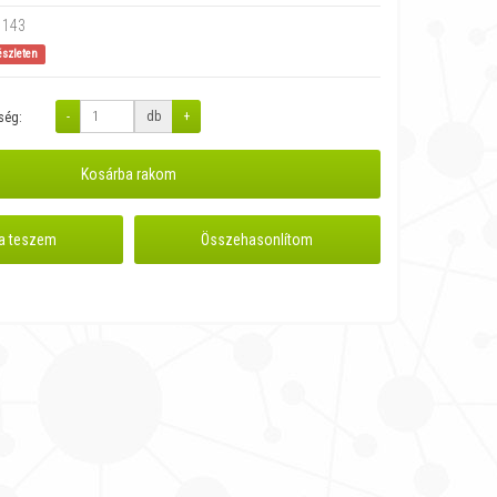
1143
észleten
-
db
+
ség:
Kosárba rakom
a teszem
Összehasonlítom