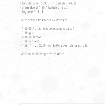
- fordulatszám: 35000 rpm (terhelés nélkül)
- áramfelvétel: 1,25 A (terhelés nélkül)
- fogaskerék: 11 T
Működéshez szükséges elektronika:
- 1 db 40 A brushless sebességszabályzó
- 1 db gyro
- 4 db 9g szervó
- 1 db 6ch vevő
- 1 db 11,1 V / 2200 mAh Li-Po akkumulátor és töltő
Maximális minőség elérhető áron!