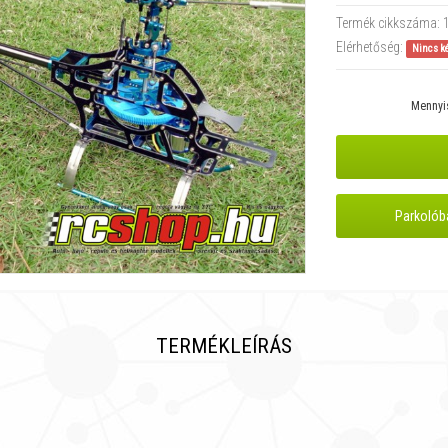
Termék cikkszáma:
Elérhetőség:
Nincs k
Mennyi
Parkolób
TERMÉKLEÍRÁS