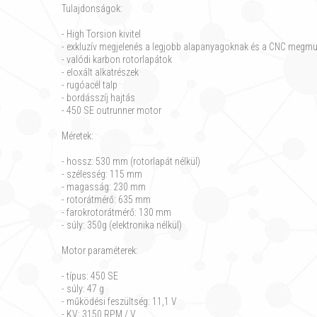
Tulajdonságok:
- High Torsion kivitel
- exkluzív megjelenés a legjobb alapanyagoknak és a CNC meg
- valódi karbon rotorlapátok
- eloxált alkatrészek
- rugóacél talp
- bordásszíj hajtás
- 450 SE outrunner motor
Méretek:
- hossz: 530 mm (rotorlapát nélkül)
- szélesség: 115 mm
- magasság: 230 mm
- rotorátmérő: 635 mm
- farokrotorátmérő: 130 mm
- súly: 350g (elektronika nélkül)
Motor paraméterek:
- típus: 450 SE
- súly: 47 g
- működési feszültség: 11,1 V
- KV: 3150 RPM / V