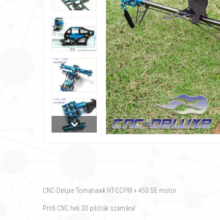
CNC-Deluxe Tomahawk HT-CCPM + 450 SE motor
Profi CNC heli 3D pilóták számára!