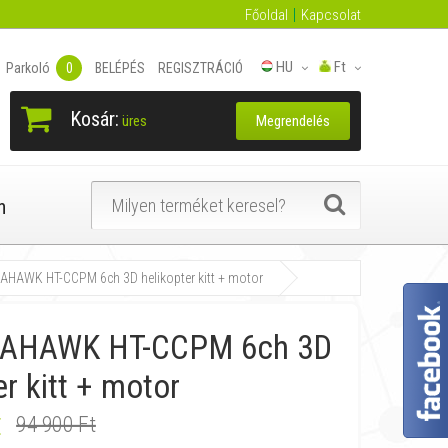
Főoldal
Kapcsolat
HU
Ft
Parkoló
0
BELÉPÉS
REGISZTRÁCIÓ
Kosár:
Megrendelés
üres
n
AHAWK HT-CCPM 6ch 3D helikopter kitt + motor
MAHAWK HT-CCPM 6ch 3D
er kitt + motor
t
94 900 Ft