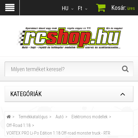
Kosár:
HU
Ft
üres
KATEGÓRIÁK
Termékkatalógus
Autó
Elektromos modellek
Off-Road 1:18
VORTEX PRO Li-Po Edition 1:18 Off-road monster truck - RTR