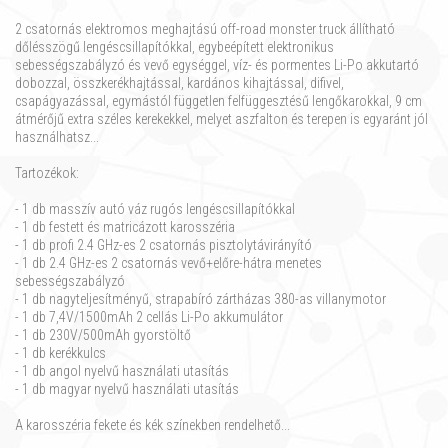
2 csatornás elektromos meghajtású off-road monster truck állítható
dőlésszögű lengéscsillapítókkal, egybeépített elektronikus
sebességszabályzó és vevő egységgel, víz- és pormentes Li-Po akkutartó
dobozzal, összkerékhajtással, kardános kihajtással, difivel,
csapágyazással, egymástól független felfüggesztésű lengőkarokkal, 9 cm
átmérőjű extra széles kerekekkel, melyet aszfalton és terepen is egyaránt jól
használhatsz...
Tartozékok:
- 1 db masszív autó váz rugós lengéscsillapítókkal
- 1 db festett és matricázott karosszéria
- 1 db profi 2.4 GHz-es 2 csatornás pisztolytávirányító
- 1 db 2.4 GHz-es 2 csatornás vevő+előre-hátra menetes
sebességszabályzó
- 1 db nagyteljesítményű, strapabíró zártházas 380-as villanymotor
- 1 db 7,4V/1500mAh 2 cellás Li-Po akkumulátor
- 1 db 230V/500mAh gyorstöltő
- 1 db kerékkulcs
- 1 db angol nyelvű használati utasítás
- 1 db magyar nyelvű használati utasítás
A karosszéria fekete és kék színekben rendelhető...