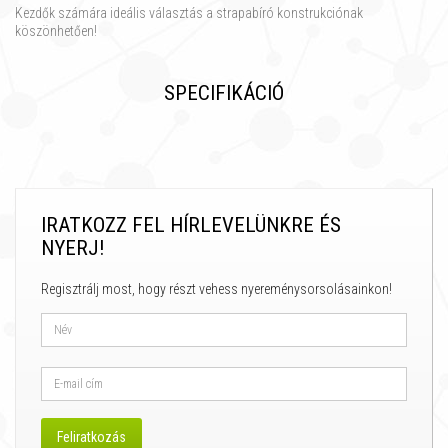
Kezdők számára ideális választás a strapabíró konstrukciónak
köszönhetően!
SPECIFIKÁCIÓ
IRATKOZZ FEL HÍRLEVELÜNKRE ÉS
NYERJ!
Regisztrálj most, hogy részt vehess nyereménysorsolásainkon!