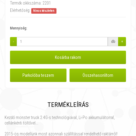
Termék cikkszáma:
2201
Elérhetőség:
Nincs készleten
Mennyiség:
-
db
+
Kosárba rakom
Parkolóba teszem
Összehasonlítom
TERMÉKLEÍRÁS
Kezdő monster truck 2.4G-s technológiával, Li-Po akkumulátorral,
cellánkénti töltővel...
2015-ös modellünk most azonnali szállítással rendelhető raktárról!