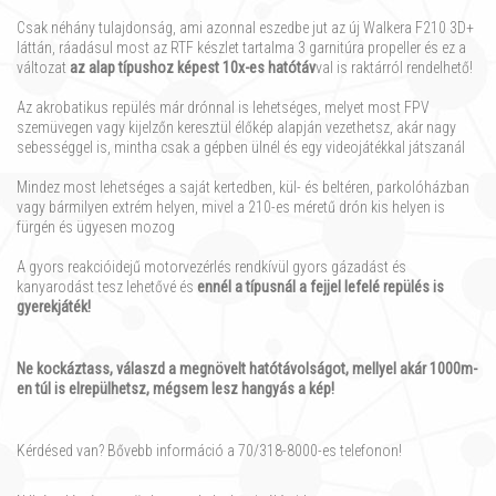
Csak néhány tulajdonság, ami azonnal eszedbe jut az új Walkera F210 3D+
láttán, ráadásul most az RTF készlet tartalma 3 garnitúra propeller és ez a
változat
az alap típushoz képest 10x-es hatótáv
val is raktárról rendelhető!
Az akrobatikus repülés már drónnal is lehetséges, melyet most FPV
szemüvegen vagy kijelzőn keresztül élőkép alapján vezethetsz, akár nagy
sebességgel is, mintha csak a gépben ülnél és egy videojátékkal játszanál
Mindez most lehetséges a saját kertedben, kül- és beltéren, parkolóházban
vagy bármilyen extrém helyen, mivel a 210-es méretű drón kis helyen is
fürgén és ügyesen mozog
A gyors reakcióidejű motorvezérlés rendkívül gyors gázadást és
kanyarodást tesz lehetővé és
ennél a típusnál a fejjel lefelé repülés is
gyerekjáték!
Ne kockáztass, válaszd a megnövelt hatótávolságot, mellyel akár 1000m-
en túl is elrepülhetsz, mégsem lesz hangyás a kép!
Kérdésed van? Bővebb információ a 70/318-8000-es telefonon!