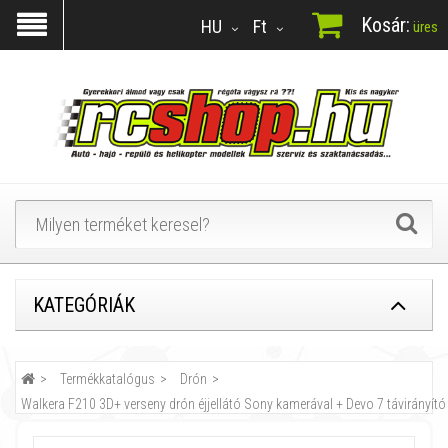
Kosár:
HU
Ft
üres
KATEGÓRIÁK
Termékkatalógus
Drón
Walkera F210 3D+ verseny drón éjjellátó Sony kamerával + Devo 7 távirányító