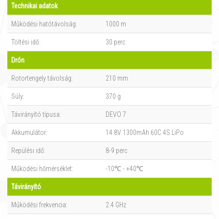
Technikai adatok
Működési hatótávolság:
1000 m
Töltési idő:
30 perc
Drón
Rotortengely távolság:
210 mm
Súly:
370 g
Távirányító típusa:
DEVO 7
Akkumulátor:
14.8V 1300mAh 60C 4S LiPo
Repülési idő:
8-9 perc
Működési hőmérséklet:
-10℃ - +40℃
Távirányító
Működési frekvencia:
2.4 GHz