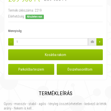
Termék cikkszáma:
2219
Elérhetőség:
Készleten van
Mennyiség:
-
db
+
Kosárba rakom
Parkolóba teszem
Összehasonlítom
TERMÉKLEÍRÁS
Gyors - masszív - stabil - agilis - tényleg összetörhetetlen - kedvező ár/érték
arány - Nekem is kell...