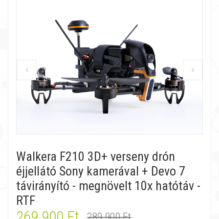
Walkera F210 3D+ verseny drón
éjjellátó Sony kamerával + Devo 7
távirányító - megnövelt 10x hatótáv -
RTF
269 900 Ft
289 900 Ft