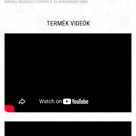
Néhány látványos törésteszt és kedvcsináló video:
TERMÉK VIDEÓK