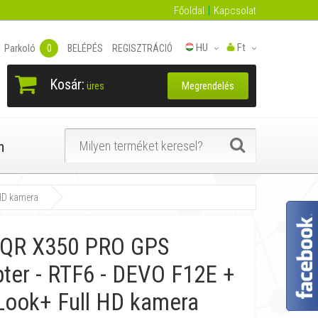
Főoldal
Kapcsolat
HU
Ft
Parkoló
0
BELÉPÉS
REGISZTRÁCIÓ
Kosár:
Megrendelés
üres
n
HD kamera
 QR X350 PRO GPS
ter - RTF6 - DEVO F12E +
Look+ Full HD kamera