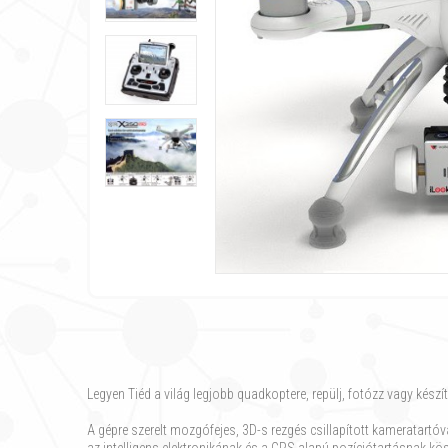
Legyen Tiéd a világ legjobb quadkoptere, repülj, fotózz vagy készí
A gépre szerelt mozgófejes, 3D-s rezgés csillapított kameratartó