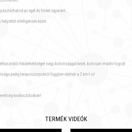
öszönhetően.
 pásztázhatod az eget és földet egyaránt...
lyzetet intelligensen kezel:
felhasználói hibalehetőséget nagy biztonsággal kezel, biztosan imádni fogod!
volsága pedig terepviszonyoktól függően elérheti a 2 km-t is!
ereltség kiválasztásában!
TERMÉK VIDEÓK