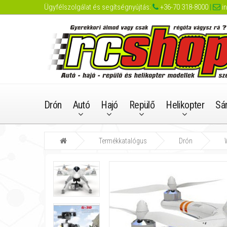
Ügyfélszolgálat és segítségnyújtás:
+36-70 318-8000
|
i
Drón
Autó
Hajó
Repülő
Helikopter
Sá
Termékkatalógus
Drón