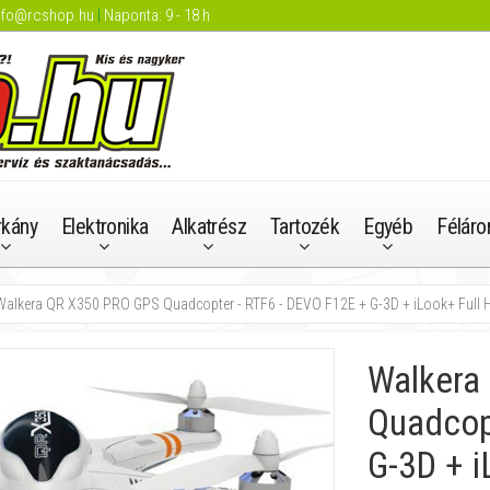
nfo@rcshop.hu
|
Naponta: 9 - 18 h
rkány
Elektronika
Alkatrész
Tartozék
Egyéb
Féláro
Walkera QR X350 PRO GPS Quadcopter - RTF6 - DEVO F12E + G-3D + iLook+ Full 
Walkera
Quadcop
G-3D + i