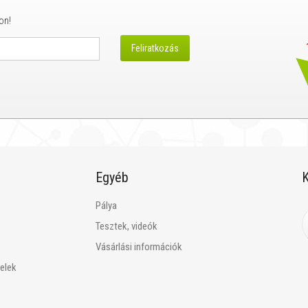
on!
Egyéb
K
Pálya
Tesztek, videók
Vásárlási információk
telek