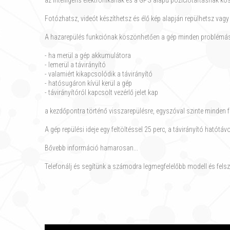
az intelligens elektronikának és a GPS alapú pozíciótartásnak k
Fotózhatsz, videót készíthetsz és élő kép alapján repülhetsz vagy
A hazarepülés funkciónak köszönhetően a gép minden problémás he
- ha merül a gép akkumulátora
- lemerül a távirányító
- valamiért kikapcsolódik a távirányító
- hatósugáron kívül kerül a gép
- távirányítóról kapcsolt vezérlő jelet kap
a kezdőpontra történő visszarepülésre, egyszóval szinte minden 
A gép repülési ideje egy feltöltéssel 25 perc, a távirányító hatótá
Bővebb információ hamarosan...
Telefonálj és segítünk a számodra legmegfelelőbb modell és felsz