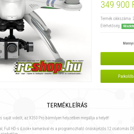
349 900 
Termék cikkszáma:
Elérhetőség:
Készlet
Mennyi
Parkolób
TERMÉKLEÍRÁS
ts saját videót, az X350 Pro bármilyen helyzetben megállja a helyét!
val, Full HD-s iLook+ kamerával és a programozható óriáskijelzős 12 csatornás DE