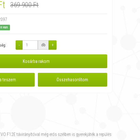
Ft
369 900 Ft
2097
en van
-
db
+
ség:
Kosárba rakom
a teszem
Összehasonlítom
VO F12E távirányítóval még erős szélben is gyerekjáték a repülés