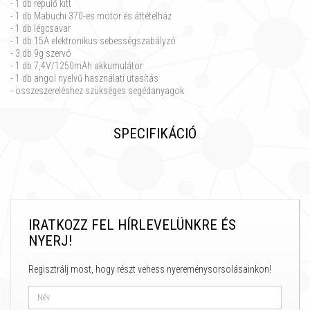
- 1 db repülő kitt
- 1 db Mabuchi 370-es motor és áttételház
- 1 db légcsavar
- 1 db 15A elektronikus sebességszabályzó
- 3 db 9g szervó
- 1 db 7,4V/1250mAh akkumulátor
- 1 db angol nyelvű használati utasítás
- összeszereléshez szükséges segédanyagok
SPECIFIKÁCIÓ
IRATKOZZ FEL HÍRLEVELÜNKRE ÉS
NYERJ!
Regisztrálj most, hogy részt vehess nyereménysorsolásainkon!