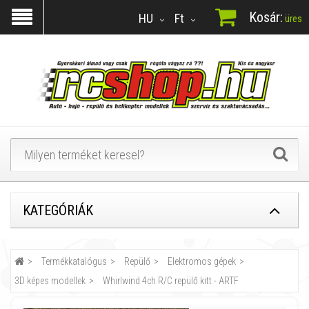
Kosár:
HU
Ft
üres
KATEGÓRIÁK
Termékkatalógus
Repülő
Elektromos gépek
3D képes modellek
Whirlwind 4ch R/C repülő kitt - ARTF