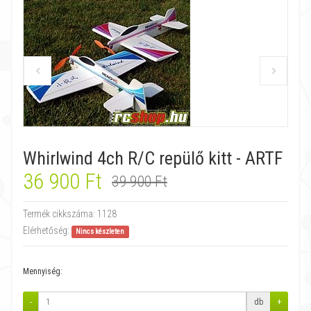
Whirlwind 4ch R/C repülő kitt - ARTF
36 900 Ft
39 900 Ft
Termék cikkszáma:
1128
Elérhetőség:
Nincs készleten
Mennyiség:
-
db
+