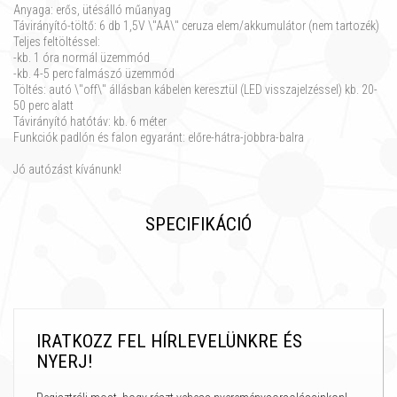
Anyaga: erős, ütésálló műanyag
Távirányító-töltő: 6 db 1,5V \"AA\" ceruza elem/akkumulátor (nem tartozék)
Teljes feltöltéssel:
-kb. 1 óra normál üzemmód
-kb. 4-5 perc falmászó üzemmód
Töltés: autó \"off\" állásban kábelen keresztül (LED visszajelzéssel) kb. 20-
50 perc alatt
Távirányító hatótáv: kb. 6 méter
Funkciók padlón és falon egyaránt: előre-hátra-jobbra-balra
Jó autózást kívánunk!
SPECIFIKÁCIÓ
IRATKOZZ FEL HÍRLEVELÜNKRE ÉS
NYERJ!