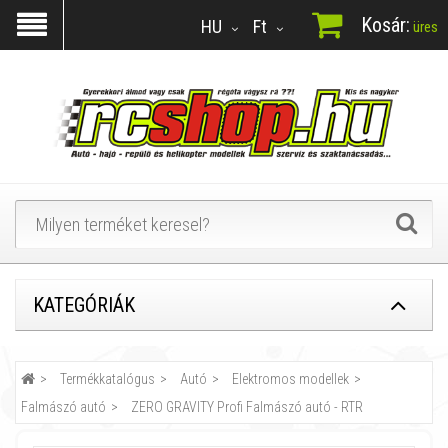
Kosár:
HU
Ft
üres
KATEGÓRIÁK
Termékkatalógus
Autó
Elektromos modellek
Falmászó autó
ZERO GRAVITY Profi Falmászó autó - RTR