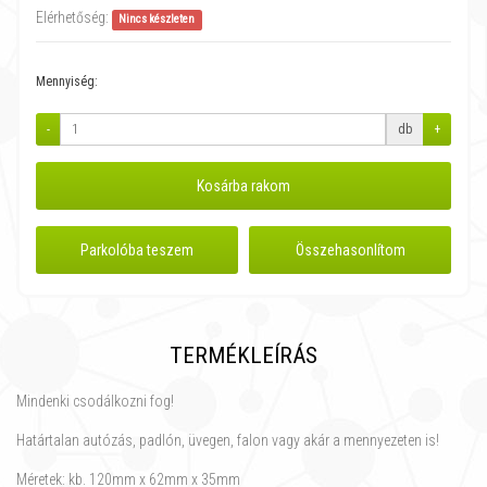
Elérhetőség:
Nincs készleten
Mennyiség:
-
db
+
Kosárba rakom
Parkolóba teszem
Összehasonlítom
TERMÉKLEÍRÁS
Mindenki csodálkozni fog!
Határtalan autózás, padlón, üvegen, falon vagy akár a mennyezeten is!
Méretek: kb. 120mm x 62mm x 35mm