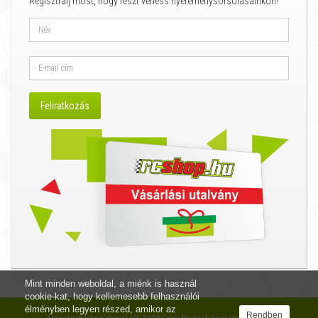
Regisztrálj most, hogy részt vehess nyereménysorsolásainkon!
Mint minden weboldal, a miénk is használ
cookie-kat, hogy kellemesebb felhasználói
élményben legyen részed, amikor az
Rendben