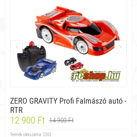
ZERO GRAVITY Profi Falmászó autó -
RTR
12 900 Ft
14 900 Ft
Termék cikkszáma:
2202