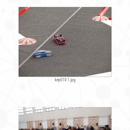
kep010-1.jpg