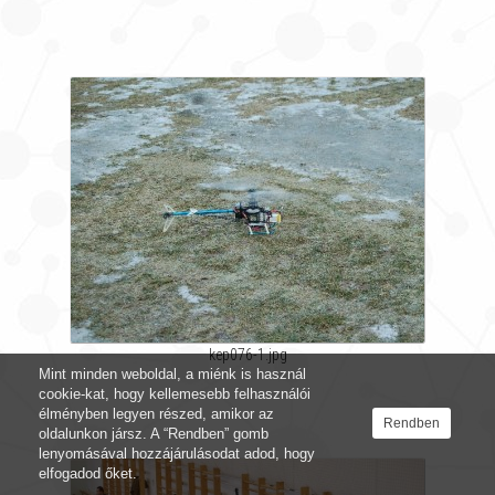
kep076-1.jpg
Mint minden weboldal, a miénk is használ
cookie-kat, hogy kellemesebb felhasználói
élményben legyen részed, amikor az
Rendben
oldalunkon jársz. A “Rendben” gomb
lenyomásával hozzájárulásodat adod, hogy
elfogadod őket.