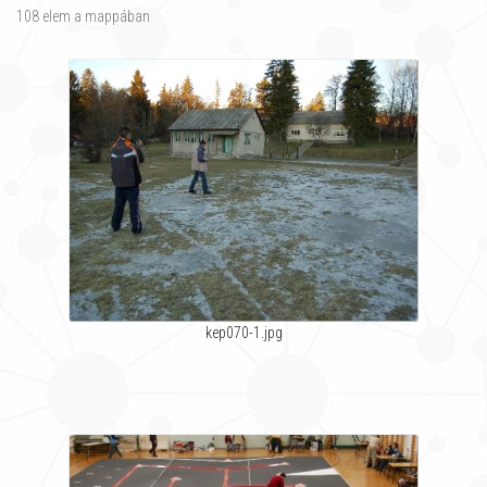
108 elem a mappában
kep070-1.jpg