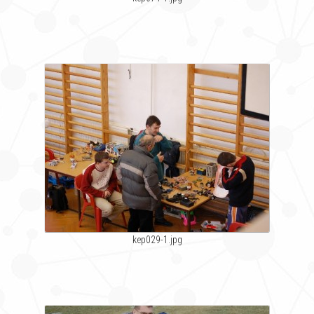
kep029-1.jpg