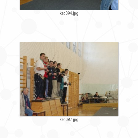
kep094.jpg
kep087.jpg