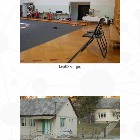
kep038-1.jpg