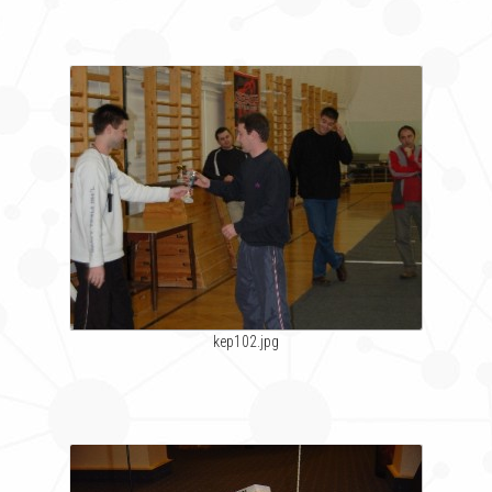
kep102.jpg