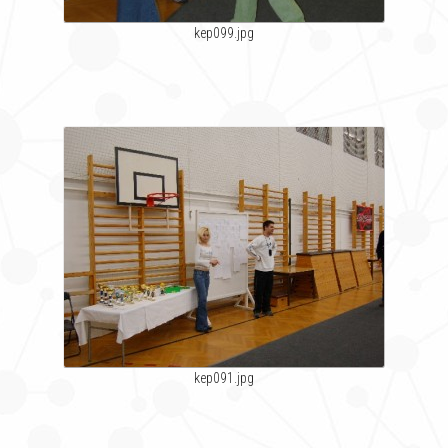
kep099.jpg
kep091.jpg