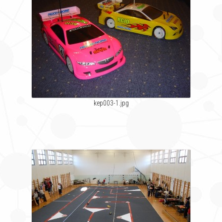
kep003-1.jpg