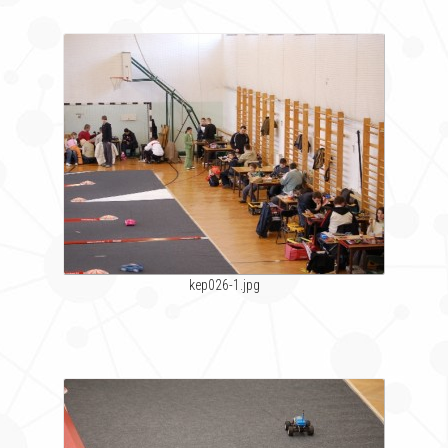
kep026-1.jpg