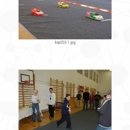
kep050-1.jpg